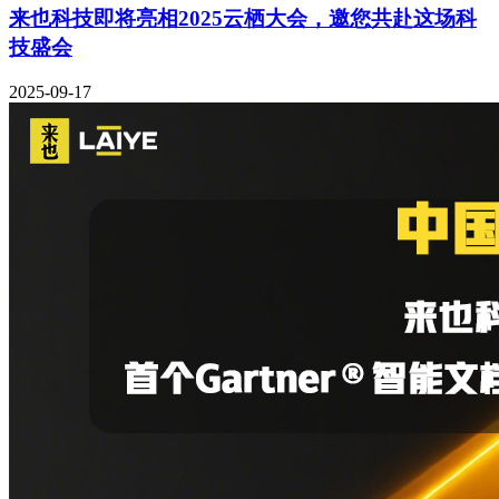
来也科技即将亮相2025云栖大会，邀您共赴这场科
技盛会
2025-09-17