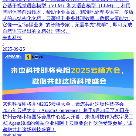
台基于视觉语言模型（VLM）和大语言模型（LLM），利用
智能体等前沿技术，帮助企业高效、精准地处理多语言、多版
式的非结构化文档，显著提升业务处理效率与数据决策能力；
它像一位“读懂业务”的智能专家，无需事先“教学”，即可完成
自然语言提出的文档处理需求。
来也科技
·
2025-09-25
来也科技即将亮相2025云栖大会，邀您共赴这场科技盛会
2025年云栖大会（Apsara Conference）将于9月24日至26日在
杭州云栖小镇国际会展中心盛大开幕，来也科技作为数字员工
AI Agent领域的领军企业和阿里云重要合作伙伴受邀参展，诚
邀您共赴这场科技盛宴！
来也科技