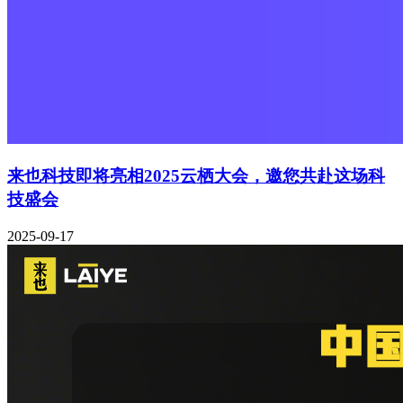
来也科技即将亮相2025云栖大会，邀您共赴这场科
技盛会
2025-09-17