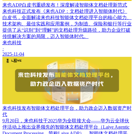
来也ADP白皮书重磅发布！深度解读智能体文档处理新范式
来也科技正式发布《来也ADP：文档处理进入智能体时代》
白皮书，全面解读来也科技智能体文档处理平台的核心能力、
技术架构、最佳实践和应用案例，为制造、保险和银行等行业
提供了从“识别”到“理解”的文档处理升级路径，助力企业打破
传统解决方案的局限，迈入智能体时代。
来也科技
·
2025-11-04
来也科技发布智能体文档处理平台，助力政企迈入数据资产时
代
9月20日，来也科技于2025华为全联接大会——华为云全球伙
伴活动上推出业界领先的智能体文档处理平台（Laiye Agentic
Document Processing，简称Laiye ADP）。智能体文档处理平