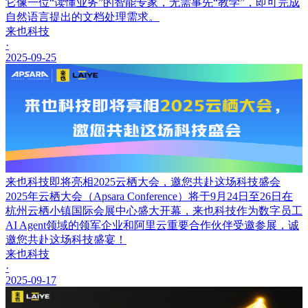
它像一位“读懂业务”的智能专家，无需事先“教学”，即可完成
自然语言提出的文档处理需求。
来也科技
·
2025-09-25
来也科技即将亮相2025云栖大会，邀您共赴这场科技盛会
2025年云栖大会（Apsara Conference）将于9月24日至26日在
杭州云栖小镇国际会展中心盛大开幕，来也科技作为数字员工
AI Agent领域的领军企业和阿里云重要合作伙伴受邀参展，诚
邀您共赴这场科技盛宴！
来也科技
·
2025-09-17