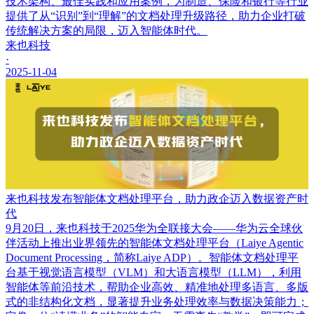
技术架构、最佳实践和应用案例，为制造、保险和银行等行业
提供了从“识别”到“理解”的文档处理升级路径，助力企业打破
传统解决方案的局限，迈入智能体时代。
来也科技
·
2025-11-04
来也科技发布智能体文档处理平台，助力政企迈入数据资产时
代
9月20日，来也科技于2025华为全联接大会——华为云全球伙
伴活动上推出业界领先的智能体文档处理平台（Laiye Agentic
Document Processing，简称Laiye ADP）。智能体文档处理平
台基于视觉语言模型（VLM）和大语言模型（LLM），利用
智能体等前沿技术，帮助企业高效、精准地处理多语言、多版
式的非结构化文档，显著提升业务处理效率与数据决策能力；