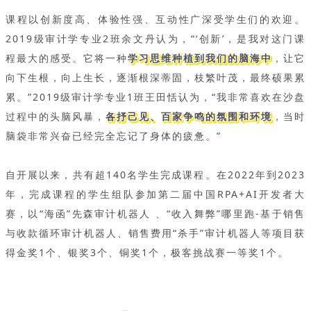
课程以创新度高、体验性强、互动性广深受学生们的欢迎。
2019级审计学专业2班余文丹认为，“‘创新’，是我对这门课
程最大的感受。它将一种
学习思维种植到我们的脑海中
，让它
向下生根，向上生长，逐渐根深蒂固，枝繁叶茂，最终硕果累
累。”2019级审计学专业1班王田恬认为，“我非常喜欢在沙盘
过程中的头脑风暴，
各抒己见、百家争鸣的氛围和环境
，当时
脑袋非常兴奋已经完全忘记了身体的疲惫。”
自开展以来，共有超140名学生完成课程。在2022年到2023
年，完成课程的学生组队参加第二届中国RPA+AI开发者大
赛，以“海函”先森审计机器人 、“收入舞弊”哪里跑-基于销售
与收款循环审计机器人、销售费用“杀手”审计机器人等项目获
得金奖1个、银奖3个、铜奖1个，极客挑战赛一等奖1个。