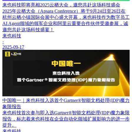
来也科技即将亮相2025云栖大会，邀您共赴这场科技盛会
2025年云栖大会（Apsara Conference）将于9月24日至26日在
杭州云栖小镇国际会展中心盛大开幕，来也科技作为数字员工
AI Agent领域的领军企业和阿里云重要合作伙伴受邀参展，诚
邀您共赴这场科技盛宴！
来也科技
·
2025-09-17
中国唯一｜来也科技入选首个Gartner®智能文档处理(IDP)魔力
象限报告
来也科技首次参与即入选Gartner®智能文档处理(IDP)魔力象限
报告，标志着来也科技在企业自动化领域扩展影响力的进一步
提升。
来也科技