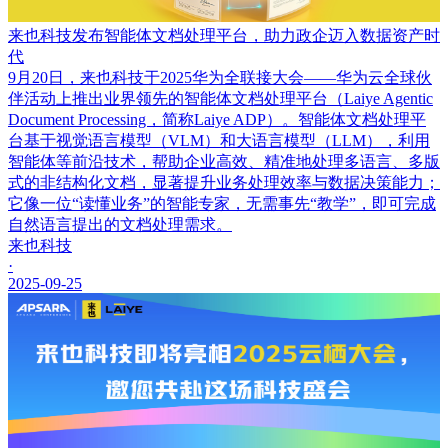
来也科技发布智能体文档处理平台，助力政企迈入数据资产时
代
9月20日，来也科技于2025华为全联接大会——华为云全球伙
伴活动上推出业界领先的智能体文档处理平台（Laiye Agentic
Document Processing，简称Laiye ADP）。智能体文档处理平
台基于视觉语言模型（VLM）和大语言模型（LLM），利用
智能体等前沿技术，帮助企业高效、精准地处理多语言、多版
式的非结构化文档，显著提升业务处理效率与数据决策能力；
它像一位“读懂业务”的智能专家，无需事先“教学”，即可完成
自然语言提出的文档处理需求。
来也科技
·
2025-09-25