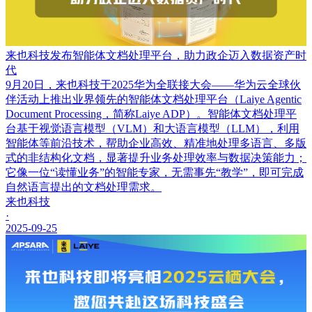
来也科技发布智能体文档处理平台，助力政企迈入数据资产时
代
9月20日，来也科技于2025华为全联接大会——华为云全球伙
伴活动上推出业界领先的智能体文档处理平台（Laiye Agentic
Document Processing，简称Laiye ADP）。智能体文档处理平
台基于视觉语言模型（VLM）和大语言模型（LLM），利用
智能体等前沿技术，帮助企业高效、精准地处理多语言、多版
式的非结构化文档，显著提升业务处理效率与数据决策能力；
它像一位“读懂业务”的智能专家，无需事先“教学”，即可完成
自然语言提出的文档处理需求。
来也科技
·
2025-09-25