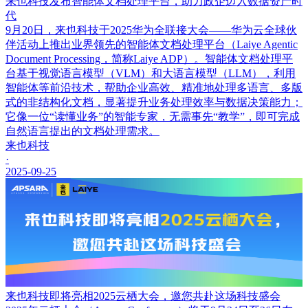
来也科技发布智能体文档处理平台，助力政企迈入数据资产时
代
9月20日，来也科技于2025华为全联接大会——华为云全球伙
伴活动上推出业界领先的智能体文档处理平台（Laiye Agentic
Document Processing，简称Laiye ADP）。智能体文档处理平
台基于视觉语言模型（VLM）和大语言模型（LLM），利用
智能体等前沿技术，帮助企业高效、精准地处理多语言、多版
式的非结构化文档，显著提升业务处理效率与数据决策能力；
它像一位“读懂业务”的智能专家，无需事先“教学”，即可完成
自然语言提出的文档处理需求。
来也科技
·
2025-09-25
来也科技即将亮相2025云栖大会，邀您共赴这场科技盛会