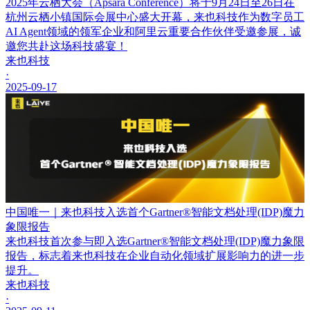
2025年云栖大会（Apsara Conference）将于9月24日至26日在
杭州云栖小镇国际会展中心盛大开幕，来也科技作为数字员工
AI Agent领域的领军企业和阿里云重要合作伙伴受邀参展，诚
邀您共赴这场科技盛宴！
来也科技
·
2025-09-17
中国唯一｜来也科技入选首个Gartner®智能文档处理(IDP)魔力
象限报告
来也科技首次参与即入选Gartner®智能文档处理(IDP)魔力象限
报告，标志着来也科技在企业自动化领域扩展影响力的进一步
提升。
来也科技
·