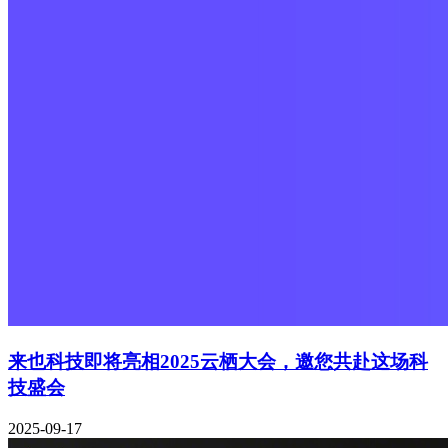
来也科技即将亮相2025云栖大会，邀您共赴这场科
技盛会
2025-09-17