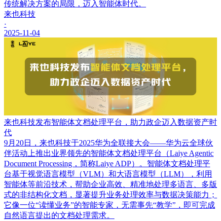
传统解决方案的局限，迈入智能体时代。
来也科技
·
2025-11-04
来也科技发布智能体文档处理平台，助力政企迈入数据资产时
代
9月20日，来也科技于2025华为全联接大会——华为云全球伙
伴活动上推出业界领先的智能体文档处理平台（Laiye Agentic
Document Processing，简称Laiye ADP）。智能体文档处理平
台基于视觉语言模型（VLM）和大语言模型（LLM），利用
智能体等前沿技术，帮助企业高效、精准地处理多语言、多版
式的非结构化文档，显著提升业务处理效率与数据决策能力；
它像一位“读懂业务”的智能专家，无需事先“教学”，即可完成
自然语言提出的文档处理需求。