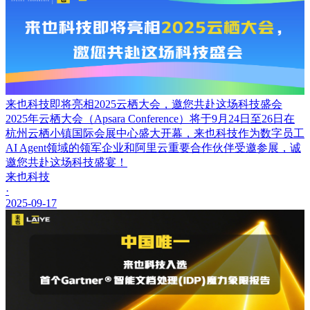
来也科技即将亮相2025云栖大会，邀您共赴这场科技盛会
2025年云栖大会（Apsara Conference）将于9月24日至26日在
杭州云栖小镇国际会展中心盛大开幕，来也科技作为数字员工
AI Agent领域的领军企业和阿里云重要合作伙伴受邀参展，诚
邀您共赴这场科技盛宴！
来也科技
·
2025-09-17