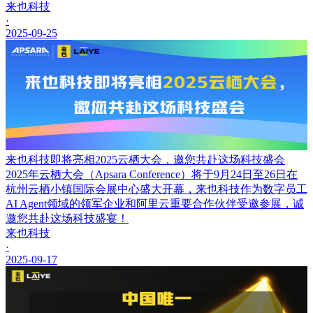
来也科技
·
2025-09-25
来也科技即将亮相2025云栖大会，邀您共赴这场科技盛会
2025年云栖大会（Apsara Conference）将于9月24日至26日在
杭州云栖小镇国际会展中心盛大开幕，来也科技作为数字员工
AI Agent领域的领军企业和阿里云重要合作伙伴受邀参展，诚
邀您共赴这场科技盛宴！
来也科技
·
2025-09-17