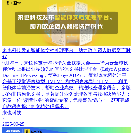
来也科技发布智能体文档处理平台，助力政企迈入数据资产时
代
9月20日，来也科技于2025华为全联接大会——华为云全球伙
伴活动上推出业界领先的智能体文档处理平台（Laiye Agentic
Document Processing，简称Laiye ADP）。智能体文档处理平
台基于视觉语言模型（VLM）和大语言模型（LLM），利用
智能体等前沿技术，帮助企业高效、精准地处理多语言、多版
式的非结构化文档，显著提升业务处理效率与数据决策能力；
它像一位“读懂业务”的智能专家，无需事先“教学”，即可完成
自然语言提出的文档处理需求。
来也科技
·
2025-09-25