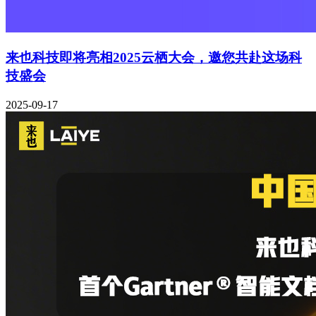
来也科技即将亮相2025云栖大会，邀您共赴这场科
技盛会
2025-09-17