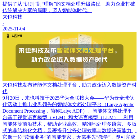
提供了从“识别”到“理解”的文档处理升级路径，助力企业打破
传统解决方案的局限，迈入智能体时代。
来也科技
·
2025-11-04
来也科技发布智能体文档处理平台，助力政企迈入数据资产时
代
9月20日，来也科技于2025华为全联接大会——华为云全球伙
伴活动上推出业界领先的智能体文档处理平台（Laiye Agentic
Document Processing，简称Laiye ADP）。智能体文档处理平
台基于视觉语言模型（VLM）和大语言模型（LLM），利用
智能体等前沿技术，帮助企业高效、精准地处理多语言、多版
式的非结构化文档，显著提升业务处理效率与数据决策能力；
它像一位“读懂业务”的智能专家，无需事先“教学”，即可完成