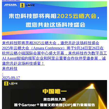
来也科技即将亮相2025云栖大会，邀您共赴这场科技盛会
2025年云栖大会（Apsara Conference）将于9月24日至26日在
杭州云栖小镇国际会展中心盛大开幕，来也科技作为数字员工
AI Agent领域的领军企业和阿里云重要合作伙伴受邀参展，诚
邀您共赴这场科技盛宴！
来也科技
·
2025-09-17