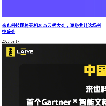
来也科技即将亮相2025云栖大会，邀您共赴这场科
技盛会
2025-09-17