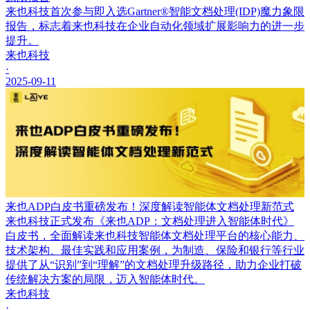
来也科技首次参与即入选Gartner®智能文档处理(IDP)魔力象限
报告，标志着来也科技在企业自动化领域扩展影响力的进一步
提升。
来也科技
·
2025-09-11
来也ADP白皮书重磅发布！深度解读智能体文档处理新范式
来也科技正式发布《来也ADP：文档处理进入智能体时代》
白皮书，全面解读来也科技智能体文档处理平台的核心能力、
技术架构、最佳实践和应用案例，为制造、保险和银行等行业
提供了从“识别”到“理解”的文档处理升级路径，助力企业打破
传统解决方案的局限，迈入智能体时代。
来也科技
·