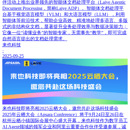
伴活动上推出业界领先的智能体文档处理平台（Laiye Agentic
Document Processing，简称Laiye ADP）。智能体文档处理平
台基于视觉语言模型（VLM）和大语言模型（LLM），利用
智能体等前沿技术，帮助企业高效、精准地处理多语言、多版
式的非结构化文档，显著提升业务处理效率与数据决策能力；
它像一位“读懂业务”的智能专家，无需事先“教学”，即可完成
自然语言提出的文档处理需求。
来也科技
·
2025-09-25
来也科技即将亮相2025云栖大会，邀您共赴这场科技盛会
2025年云栖大会（Apsara Conference）将于9月24日至26日在
杭州云栖小镇国际会展中心盛大开幕，来也科技作为数字员工
AI Agent领域的领军企业和阿里云重要合作伙伴受邀参展，诚