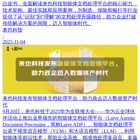
白皮书，全面解读来也科技智能体文档处理平台的核心能力、
技术架构、最佳实践和应用案例，为制造、保险和银行等行业
提供了从“识别”到“理解”的文档处理升级路径，助力企业打破
传统解决方案的局限，迈入智能体时代。
来也科技
·
2025-11-04
来也科技发布智能体文档处理平台，助力政企迈入数据资产时
代
9月20日，来也科技于2025华为全联接大会——华为云全球伙
伴活动上推出业界领先的智能体文档处理平台（Laiye Agentic
Document Processing，简称Laiye ADP）。智能体文档处理平
台基于视觉语言模型（VLM）和大语言模型（LLM），利用
智能体等前沿技术，帮助企业高效、精准地处理多语言、多版