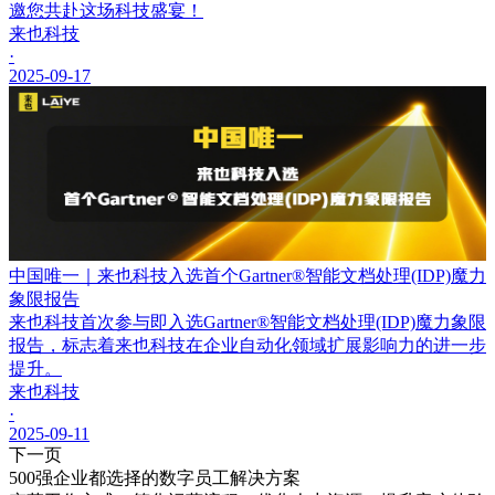
邀您共赴这场科技盛宴！
来也科技
·
2025-09-17
中国唯一｜来也科技入选首个Gartner®智能文档处理(IDP)魔力
象限报告
来也科技首次参与即入选Gartner®智能文档处理(IDP)魔力象限
报告，标志着来也科技在企业自动化领域扩展影响力的进一步
提升。
来也科技
·
2025-09-11
下一页
500强企业都选择的数字员工解决方案