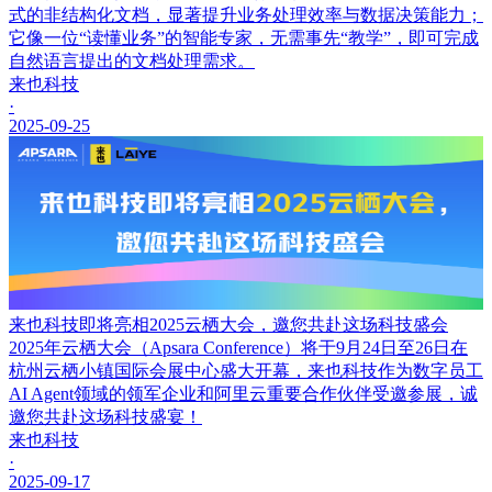
式的非结构化文档，显著提升业务处理效率与数据决策能力；
它像一位“读懂业务”的智能专家，无需事先“教学”，即可完成
自然语言提出的文档处理需求。
来也科技
·
2025-09-25
来也科技即将亮相2025云栖大会，邀您共赴这场科技盛会
2025年云栖大会（Apsara Conference）将于9月24日至26日在
杭州云栖小镇国际会展中心盛大开幕，来也科技作为数字员工
AI Agent领域的领军企业和阿里云重要合作伙伴受邀参展，诚
邀您共赴这场科技盛宴！
来也科技
·
2025-09-17