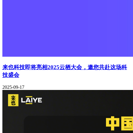
来也科技即将亮相2025云栖大会，邀您共赴这场科
技盛会
2025-09-17