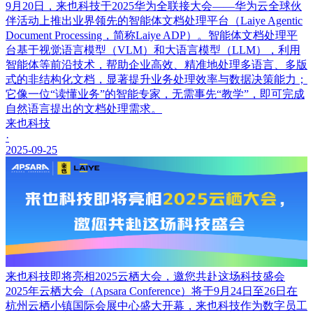
9月20日，来也科技于2025华为全联接大会——华为云全球伙
伴活动上推出业界领先的智能体文档处理平台（Laiye Agentic
Document Processing，简称Laiye ADP）。智能体文档处理平
台基于视觉语言模型（VLM）和大语言模型（LLM），利用
智能体等前沿技术，帮助企业高效、精准地处理多语言、多版
式的非结构化文档，显著提升业务处理效率与数据决策能力；
它像一位“读懂业务”的智能专家，无需事先“教学”，即可完成
自然语言提出的文档处理需求。
来也科技
·
2025-09-25
来也科技即将亮相2025云栖大会，邀您共赴这场科技盛会
2025年云栖大会（Apsara Conference）将于9月24日至26日在
杭州云栖小镇国际会展中心盛大开幕，来也科技作为数字员工