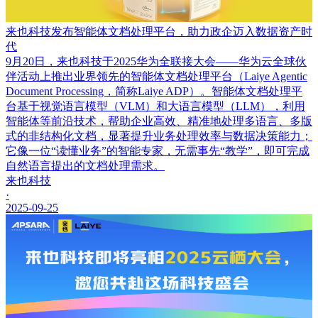
来也科技发布智能体文档处理平台，助力政企迈入数据资产时
代
9月20日，来也科技于2025华为全联接大会——华为云全球伙
伴活动上推出业界领先的智能体文档处理平台（Laiye Agentic
Document Processing，简称Laiye ADP）。智能体文档处理平
台基于视觉语言模型（VLM）和大语言模型（LLM），利用
智能体等前沿技术，帮助企业高效、精准地处理多语言、多版
式的非结构化文档，显著提升业务处理效率与数据决策能力；
它像一位“读懂业务”的智能专家，无需事先“教学”，即可完成
自然语言提出的文档处理需求。
来也科技
·
2025-09-25