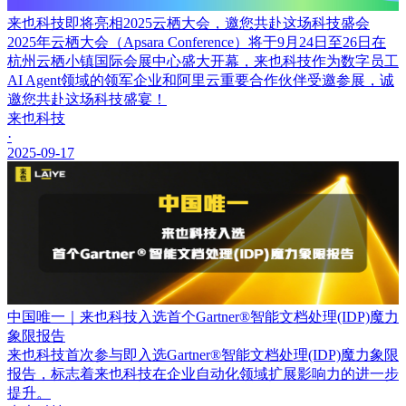
来也科技即将亮相2025云栖大会，邀您共赴这场科技盛会
2025年云栖大会（Apsara Conference）将于9月24日至26日在
杭州云栖小镇国际会展中心盛大开幕，来也科技作为数字员工
AI Agent领域的领军企业和阿里云重要合作伙伴受邀参展，诚
邀您共赴这场科技盛宴！
来也科技
·
2025-09-17
中国唯一｜来也科技入选首个Gartner®智能文档处理(IDP)魔力
象限报告
来也科技首次参与即入选Gartner®智能文档处理(IDP)魔力象限
报告，标志着来也科技在企业自动化领域扩展影响力的进一步
提升。