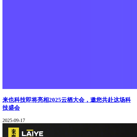
来也科技即将亮相2025云栖大会，邀您共赴这场科
技盛会
2025-09-17