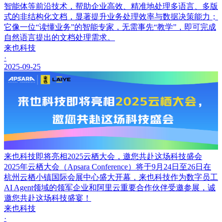
智能体等前沿技术，帮助企业高效、精准地处理多语言、多版
式的非结构化文档，显著提升业务处理效率与数据决策能力；
它像一位“读懂业务”的智能专家，无需事先“教学”，即可完成
自然语言提出的文档处理需求。
来也科技
·
2025-09-25
来也科技即将亮相2025云栖大会，邀您共赴这场科技盛会
2025年云栖大会（Apsara Conference）将于9月24日至26日在
杭州云栖小镇国际会展中心盛大开幕，来也科技作为数字员工
AI Agent领域的领军企业和阿里云重要合作伙伴受邀参展，诚
邀您共赴这场科技盛宴！
来也科技
·