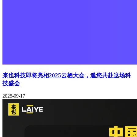
来也科技即将亮相2025云栖大会，邀您共赴这场科
技盛会
2025-09-17