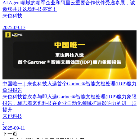
AI Agent领域的领军企业和阿里云重要合作伙伴受邀参展，诚
邀您共赴这场科技盛宴！
来也科技
·
2025-09-17
中国唯一｜来也科技入选首个Gartner®智能文档处理(IDP)魔力
象限报告
来也科技首次参与即入选Gartner®智能文档处理(IDP)魔力象限
报告，标志着来也科技在企业自动化领域扩展影响力的进一步
提升。
来也科技
·
2025-09-11
下一页