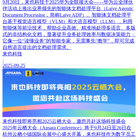
9月20日，来也科技于2025华为全联接大会——华为云全球伙
伴活动上推出业界领先的智能体文档处理平台（Laiye Agentic
Document Processing，简称Laiye ADP）。智能体文档处理平
台基于视觉语言模型（VLM）和大语言模型（LLM），利用
智能体等前沿技术，帮助企业高效、精准地处理多语言、多版
式的非结构化文档，显著提升业务处理效率与数据决策能力；
它像一位“读懂业务”的智能专家，无需事先“教学”，即可完成
自然语言提出的文档处理需求。
来也科技
·
2025-09-25
来也科技即将亮相2025云栖大会，邀您共赴这场科技盛会
2025年云栖大会（Apsara Conference）将于9月24日至26日在
杭州云栖小镇国际会展中心盛大开幕，来也科技作为数字员工