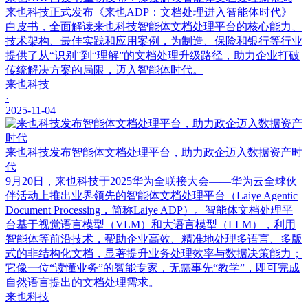
来也科技正式发布《来也ADP：文档处理进入智能体时代》
白皮书，全面解读来也科技智能体文档处理平台的核心能力、
技术架构、最佳实践和应用案例，为制造、保险和银行等行业
提供了从“识别”到“理解”的文档处理升级路径，助力企业打破
传统解决方案的局限，迈入智能体时代。
来也科技
·
2025-11-04
来也科技发布智能体文档处理平台，助力政企迈入数据资产时
代
9月20日，来也科技于2025华为全联接大会——华为云全球伙
伴活动上推出业界领先的智能体文档处理平台（Laiye Agentic
Document Processing，简称Laiye ADP）。智能体文档处理平
台基于视觉语言模型（VLM）和大语言模型（LLM），利用
智能体等前沿技术，帮助企业高效、精准地处理多语言、多版
式的非结构化文档，显著提升业务处理效率与数据决策能力；
它像一位“读懂业务”的智能专家，无需事先“教学”，即可完成
自然语言提出的文档处理需求。
来也科技