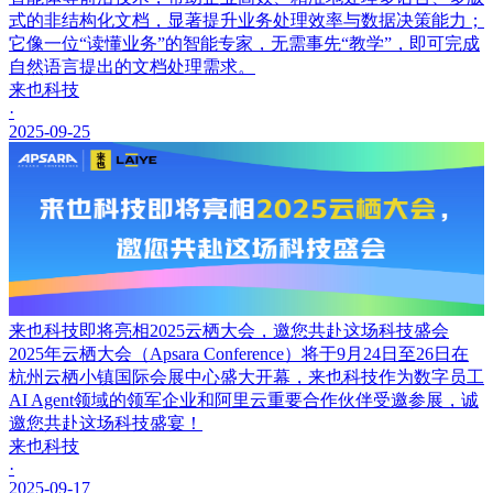
式的非结构化文档，显著提升业务处理效率与数据决策能力；
它像一位“读懂业务”的智能专家，无需事先“教学”，即可完成
自然语言提出的文档处理需求。
来也科技
·
2025-09-25
来也科技即将亮相2025云栖大会，邀您共赴这场科技盛会
2025年云栖大会（Apsara Conference）将于9月24日至26日在
杭州云栖小镇国际会展中心盛大开幕，来也科技作为数字员工
AI Agent领域的领军企业和阿里云重要合作伙伴受邀参展，诚
邀您共赴这场科技盛宴！
来也科技
·
2025-09-17