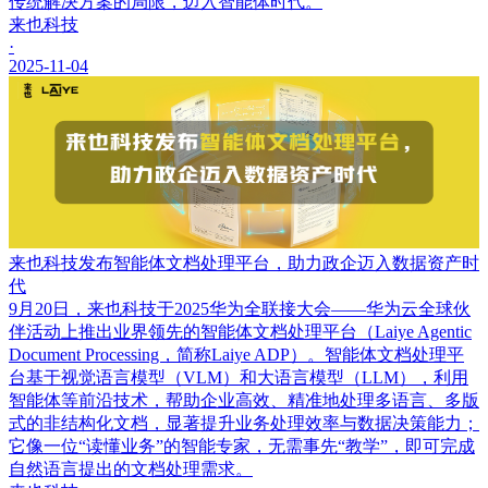
传统解决方案的局限，迈入智能体时代。
来也科技
·
2025-11-04
来也科技发布智能体文档处理平台，助力政企迈入数据资产时
代
9月20日，来也科技于2025华为全联接大会——华为云全球伙
伴活动上推出业界领先的智能体文档处理平台（Laiye Agentic
Document Processing，简称Laiye ADP）。智能体文档处理平
台基于视觉语言模型（VLM）和大语言模型（LLM），利用
智能体等前沿技术，帮助企业高效、精准地处理多语言、多版
式的非结构化文档，显著提升业务处理效率与数据决策能力；
它像一位“读懂业务”的智能专家，无需事先“教学”，即可完成
自然语言提出的文档处理需求。