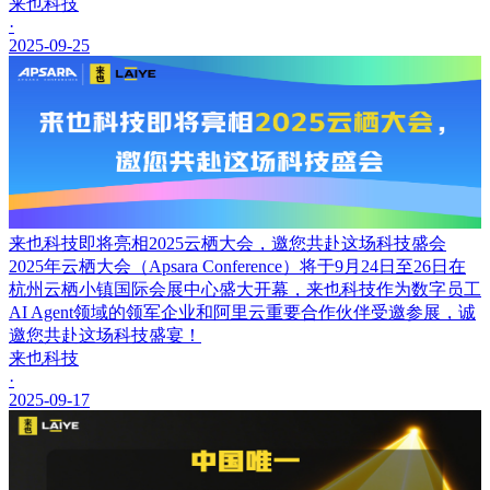
来也科技
·
2025-09-25
来也科技即将亮相2025云栖大会，邀您共赴这场科技盛会
2025年云栖大会（Apsara Conference）将于9月24日至26日在
杭州云栖小镇国际会展中心盛大开幕，来也科技作为数字员工
AI Agent领域的领军企业和阿里云重要合作伙伴受邀参展，诚
邀您共赴这场科技盛宴！
来也科技
·
2025-09-17