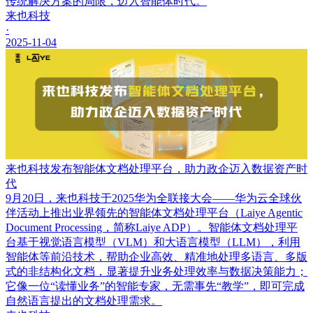
传统解决方案的局限，迈入智能体时代。
来也科技
·
2025-11-04
来也科技发布智能体文档处理平台，助力政企迈入数据资产时
代
9月20日，来也科技于2025华为全联接大会——华为云全球伙
伴活动上推出业界领先的智能体文档处理平台（Laiye Agentic
Document Processing，简称Laiye ADP）。智能体文档处理平
台基于视觉语言模型（VLM）和大语言模型（LLM），利用
智能体等前沿技术，帮助企业高效、精准地处理多语言、多版
式的非结构化文档，显著提升业务处理效率与数据决策能力；
它像一位“读懂业务”的智能专家，无需事先“教学”，即可完成
自然语言提出的文档处理需求。