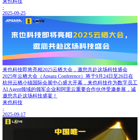
来也科技
·
2025-09-25
来也科技即将亮相2025云栖大会，邀您共赴这场科技盛会
2025年云栖大会（Apsara Conference）将于9月24日至26日在
杭州云栖小镇国际会展中心盛大开幕，来也科技作为数字员工
AI Agent领域的领军企业和阿里云重要合作伙伴受邀参展，诚
邀您共赴这场科技盛宴！
来也科技
·
2025-09-17