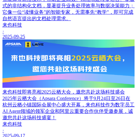
式的非结构化文档，显著提升业务处理效率与数据决策能力；
它像一位“读懂业务”的智能专家，无需事先“教学”，即可完成
自然语言提出的文档处理需求。
来也科技
·
2025-09-25
来也科技即将亮相2025云栖大会，邀您共赴这场科技盛会
2025年云栖大会（Apsara Conference）将于9月24日至26日在
杭州云栖小镇国际会展中心盛大开幕，来也科技作为数字员工
AI Agent领域的领军企业和阿里云重要合作伙伴受邀参展，诚
邀您共赴这场科技盛宴！
来也科技
·
2025-09-17