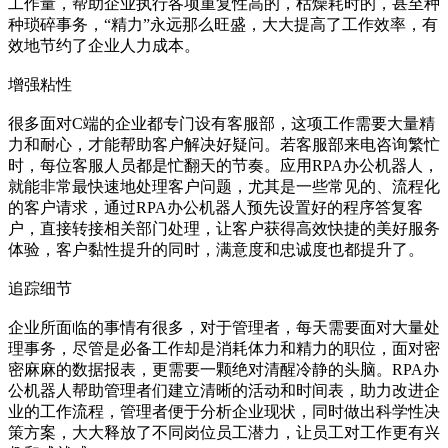
工作量，帮助企业执行各项重复性高的，枯燥耗时的，甚至种
种琐碎事务，“精力”永远那么旺盛，大大提高了工作效率，有
效地节约了企业人力成本。
增强粘性
很多面对C端的企业都专门设有客服部，这项工作需要大量精
力和耐心，才能帮助客户解决好疑问。若客服部来电咨询繁忙
时，每位客服人员都是忙翻天的节奏。应用RPA办公机器人，
就能非常最快速地处理客户问题，尤其是一些常见的、流程化
的客户请求，通过RPA办公机器人预先设置好的程序答复客
户，直接转接相关部门处理，让客户获得高效快捷的美好服务
体验，客户黏性提升的同时，满意度和忠诚度也都提升了。
追踪细节
企业所面临的事情有很多，对于管理者，每天需要面对大量处
理事务，尽管是必备工作却是消耗体力和精力的职位，面对密
密麻麻的数据报表，更需要一颗绝对清醒冷静的头脑。RPA办
公机器人帮助管理者们建立清晰的活动和时间表，助力改进企
业的工作流程，管理者便于分析企业现状，同时做出科学性决
策方案，大大释放了不同岗位员工潜力，让员工对工作更有兴