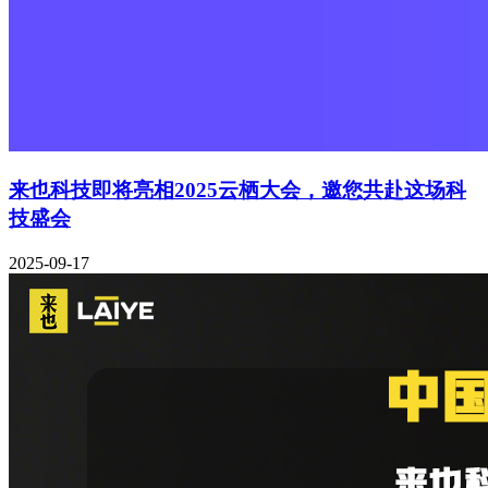
来也科技即将亮相2025云栖大会，邀您共赴这场科
技盛会
2025-09-17