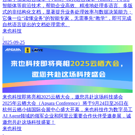
智能体等前沿技术，帮助企业高效、精准地处理多语言、多版
式的非结构化文档，显著提升业务处理效率与数据决策能力；
它像一位“读懂业务”的智能专家，无需事先“教学”，即可完成
自然语言提出的文档处理需求。
来也科技
·
2025-09-25
来也科技即将亮相2025云栖大会，邀您共赴这场科技盛会
2025年云栖大会（Apsara Conference）将于9月24日至26日在
杭州云栖小镇国际会展中心盛大开幕，来也科技作为数字员工
AI Agent领域的领军企业和阿里云重要合作伙伴受邀参展，诚
邀您共赴这场科技盛宴！
来也科技
·