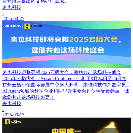
自然语言提出的文档处理需求。
来也科技
·
2025-09-25
来也科技即将亮相2025云栖大会，邀您共赴这场科技盛会
2025年云栖大会（Apsara Conference）将于9月24日至26日在
杭州云栖小镇国际会展中心盛大开幕，来也科技作为数字员工
AI Agent领域的领军企业和阿里云重要合作伙伴受邀参展，诚
邀您共赴这场科技盛宴！
来也科技
·
2025-09-17