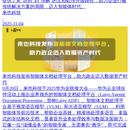
提供了从“识别”到“理解”的文档处理升级路径，助力企业打破
传统解决方案的局限，迈入智能体时代。
来也科技
·
2025-11-04
来也科技发布智能体文档处理平台，助力政企迈入数据资产时
代
9月20日，来也科技于2025华为全联接大会——华为云全球伙
伴活动上推出业界领先的智能体文档处理平台（Laiye Agentic
Document Processing，简称Laiye ADP）。智能体文档处理平
台基于视觉语言模型（VLM）和大语言模型（LLM），利用
智能体等前沿技术，帮助企业高效、精准地处理多语言、多版
式的非结构化文档，显著提升业务处理效率与数据决策能力；
它像一位“读懂业务”的智能专家，无需事先“教学”，即可完成