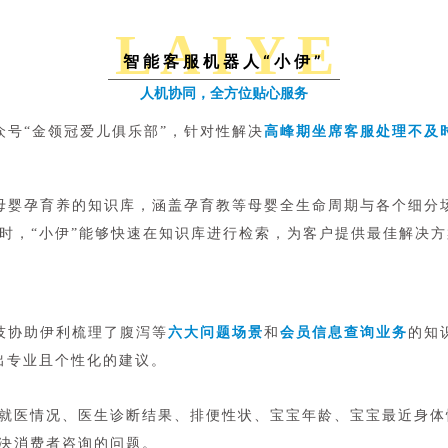
L A I Y E
智能客服机器人“小伊”
人机协同，全方位贴心服务
众号“金领冠爱儿俱乐部”，针对性解决
高峰期坐席客服处理不及
母婴孕育养的知识库，涵盖孕育教等母婴全生命周期与各个细分
时，“小伊”能够快速在知识库进行检索，为客户提供最佳解决方
技协助伊利梳理了腹泻等
六大问题场景
和
会员信息查询业务
的知
出专业且个性化的建议。
问就医情况、医生诊断结果、排便性状、宝宝年龄、宝宝最近身
决消费者咨询的问题。