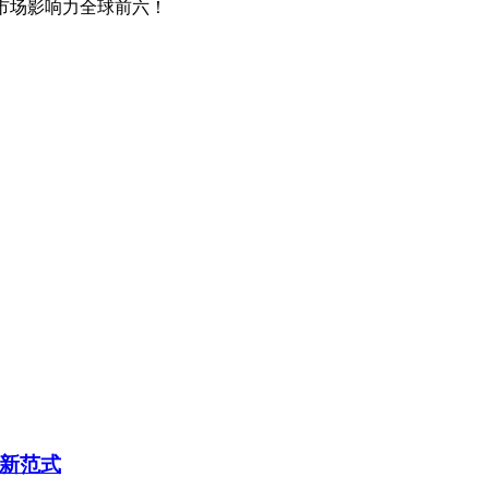
争者”，市场影响力全球前六！
理新范式