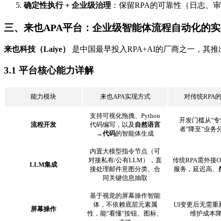
确定性执行 + 企业级治理
：保留RPA的可靠性（日志、
三、来也APA平台：企业级智能体流程自动化的
来也科技（Laiye）
是中国最早投入RPA+AI的厂商之一，其推
3.1 平台核心能力详解
能力模块
来也APA实现方式
对传统RPA
支持可视化拖拽、Python
开发门槛从"专
流程开发
代码编写，以及
自然语言
者"降至"业务
→代码
的智能体生成
内置大模型指令节点（可
对接私有/公有LLM），直
传统RPA需外接OC
LLM
集成
接处理邮件意图分类、合
服务，延迟高、
同关键信息抽取
基于视觉的屏幕操作智能
体，不依赖底层元素属
UI变更后无需重
屏幕操作
性，能"看懂"按钮、图标、
维护成本