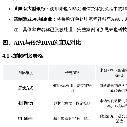
某国有大型银行
：使用来也APA处理信贷审批流程中的非
某制造业500强企业
：将采购订单处理流程迁移至APA，
注：具体客户名称已脱敏处理，完整案例可参见来也科技
四、APA与传统RPA的直观对比
4.1 功能对比表格
来也APA（智能
对比维度
传统RPA
动化）
录制+流程图，需专业培
自然语言描述 +
开发方式
训
成代码/流
非结构化数据（
处理能力
结构化数据、固定规则
本）+ 模糊
视觉识别 + 语
UI适应性
基于选择器/坐标，脆弱
适应