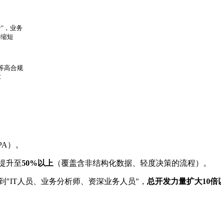
"，业务
间缩短
等高合规
求
PA）。
提升至
50%以上
（覆盖含非结构化数据、轻度决策的流程）。
到"IT人员、业务分析师、资深业务人员"，
总开发力量扩大10倍
。