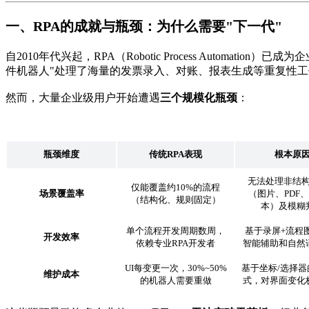
一、RPA的成就与瓶颈：为什么需要"下一代"
自2010年代兴起，RPA（Robotic Process Automatio
件机器人"处理了海量的发票录入、对账、报表生成等重复性工
然而，大量企业级用户开始遭遇
三个规模化瓶颈
：
瓶颈维度
传统
RPA
表现
根本原
无法处理非结
仅能覆盖约10%的流程
场景覆盖率
（图片、PDF
（结构化、规则固定）
本）及模糊
单个流程开发周期数周，
基于录屏+流程
开发效率
依赖专业RPA开发者
智能辅助和自然
UI每变更一次，30%~50%
基于坐标/选择器
维护成本
的机器人需要重做
式，对界面变化