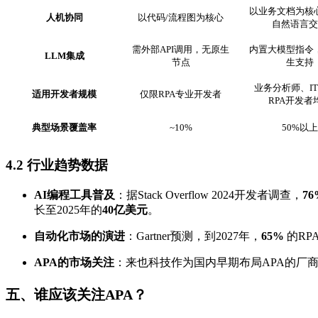
以业务文档为核
人机协同
以代码/流程图为核心
自然语言交
需外部API调用，无原生
内置大模型指令
LLM
集成
节点
生支持
业务分析师、I
适用开发者规模
仅限RPA专业开发者
RPA开发者
典型场景覆盖率
~10%
50%以上
4.2 行业趋势数据
AI编程工具普及
：据Stack Overflow 2024开发者调查，
76
长至2025年的
40亿美元
。
自动化市场的演进
：Gartner预测，到2027年，
65%
的RPA
APA的市场关注
：来也科技作为国内早期布局APA的厂
五、谁应该关注APA？