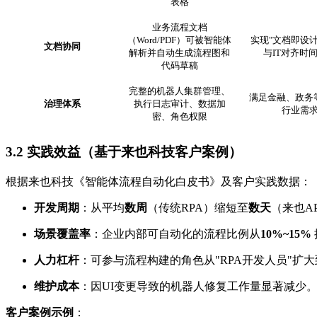
表格
业务流程文档
（Word/PDF）可被智能体
实现"文档即设计
文档协同
解析并自动生成流程图和
与IT对齐时
代码草稿
完整的机器人集群管理、
满足金融、政务
治理体系
执行日志审计、数据加
行业需
密、角色权限
3.2 实践效益（基于来也科技客户案例）
根据来也科技《智能体流程自动化白皮书》及客户实践数据：
开发周期
：从平均
数周
（传统RPA）缩短至
数天
（来也A
场景覆盖率
：企业内部可自动化的流程比例从
10%~15%
人力杠杆
：可参与流程构建的角色从"RPA开发人员"扩大
维护成本
：因UI变更导致的机器人修复工作量显著减少
客户案例示例
：