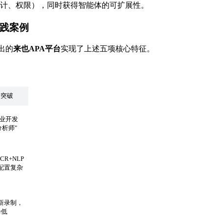
审计、权限），同时获得智能体的可扩展性。
实践案例
出的
来也APA平台
实现了上述五项核心特征。
的突破
业开发
分析师"
R+NLP
配置复杂
新录制，
降低