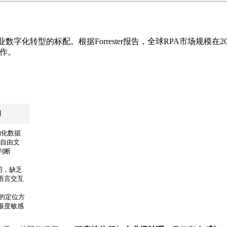
n）已成为企业数字化转型的标配。根据Forrester报告，全球RPA市场规模在2
作。
因
构化数据
、自由文
判断
图，缺乏
语言交互
的定位方
极度敏感