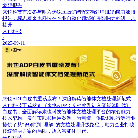
象限报告
来也科技首次参与即入选Gartner®智能文档处理(IDP)魔力象限
报告，标志着来也科技在企业自动化领域扩展影响力的进一步
提升。
来也科技
·
2025-09-11
来也ADP白皮书重磅发布！深度解读智能体文档处理新范式
来也科技正式发布《来也ADP：文档处理进入智能体时代》
白皮书，全面解读来也科技智能体文档处理平台的核心能力、
技术架构、最佳实践和应用案例，为制造、保险和银行等行业
提供了从“识别”到“理解”的文档处理升级路径，助力企业打破
传统解决方案的局限，迈入智能体时代。
来也科技