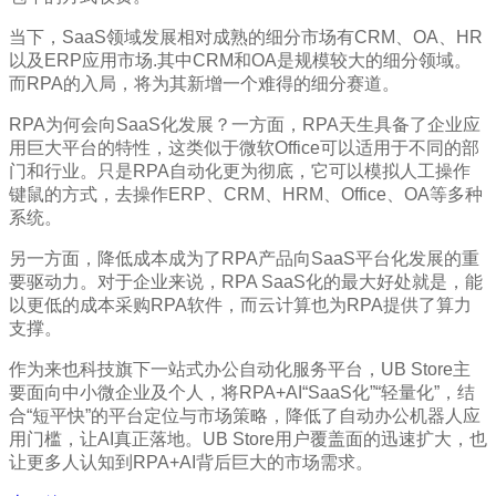
当下，SaaS领域发展相对成熟的细分市场有CRM、OA、HR
以及ERP应用市场.其中CRM和OA是规模较大的细分领域。
而RPA的入局，将为其新增一个难得的细分赛道。
RPA为何会向SaaS化发展？一方面，RPA天生具备了企业应
用巨大平台的特性，这类似于微软Office可以适用于不同的部
门和行业。只是RPA自动化更为彻底，它可以模拟人工操作
键鼠的方式，去操作ERP、CRM、HRM、Office、OA等多种
系统。
另一方面，降低成本成为了RPA产品向SaaS平台化发展的重
要驱动力。对于企业来说，RPA SaaS化的最大好处就是，能
以更低的成本采购RPA软件，而云计算也为RPA提供了算力
支撑。
作为来也科技旗下一站式办公自动化服务平台，UB Store主
要面向中小微企业及个人，将RPA+AI“SaaS化”“轻量化”，结
合“短平快”的平台定位与市场策略，降低了自动办公机器人应
用门槛，让AI真正落地。UB Store用户覆盖面的迅速扩大，也
让更多人认知到RPA+AI背后巨大的市场需求。