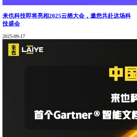
来也科技即将亮相2025云栖大会，邀您共赴这场科
技盛会
2025-09-17