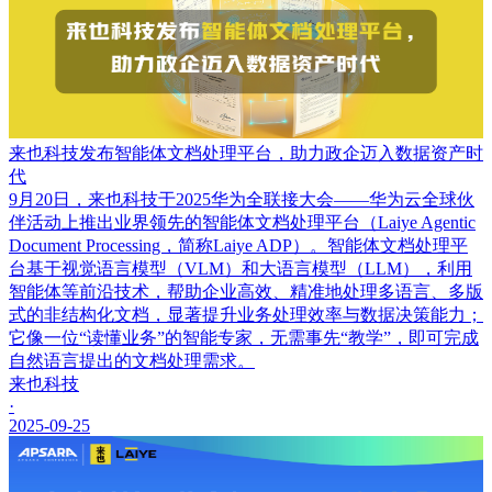
来也科技发布智能体文档处理平台，助力政企迈入数据资产时
代
9月20日，来也科技于2025华为全联接大会——华为云全球伙
伴活动上推出业界领先的智能体文档处理平台（Laiye Agentic
Document Processing，简称Laiye ADP）。智能体文档处理平
台基于视觉语言模型（VLM）和大语言模型（LLM），利用
智能体等前沿技术，帮助企业高效、精准地处理多语言、多版
式的非结构化文档，显著提升业务处理效率与数据决策能力；
它像一位“读懂业务”的智能专家，无需事先“教学”，即可完成
自然语言提出的文档处理需求。
来也科技
·
2025-09-25