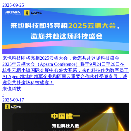
2025-09-25
来也科技即将亮相2025云栖大会，邀您共赴这场科技盛会
2025年云栖大会（Apsara Conference）将于9月24日至26日在
杭州云栖小镇国际会展中心盛大开幕，来也科技作为数字员工
AI Agent领域的领军企业和阿里云重要合作伙伴受邀参展，诚
邀您共赴这场科技盛宴！
来也科技
·
2025-09-17