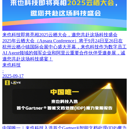
来也科技即将亮相2025云栖大会，邀您共赴这场科技盛会
2025年云栖大会（Apsara Conference）将于9月24日至26日在
杭州云栖小镇国际会展中心盛大开幕，来也科技作为数字员工
AI Agent领域的领军企业和阿里云重要合作伙伴受邀参展，诚
邀您共赴这场科技盛宴！
来也科技
·
2025-09-17
中国唯一｜来也科技入选首个Gartner®智能文档处理(IDP)魔力