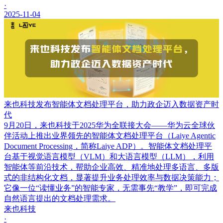
·
2025-11-04
来也科技发布智能体文档处理平台，助力政企迈入数据资产时
代
9月20日，来也科技于2025华为全联接大会——华为云全球伙
伴活动上推出业界领先的智能体文档处理平台（Laiye Agentic
Document Processing，简称Laiye ADP）。智能体文档处理平
台基于视觉语言模型（VLM）和大语言模型（LLM），利用
智能体等前沿技术，帮助企业高效、精准地处理多语言、多版
式的非结构化文档，显著提升业务处理效率与数据决策能力；
它像一位“读懂业务”的智能专家，无需事先“教学”，即可完成
自然语言提出的文档处理需求。
来也科技
·