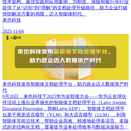
技术架构、最佳实践和应用案例，为制造、保险和银行等行业
提供了从“识别”到“理解”的文档处理升级路径，助力企业打破
传统解决方案的局限，迈入智能体时代。
来也科技
·
2025-11-04
来也科技发布智能体文档处理平台，助力政企迈入数据资产时
代
9月20日，来也科技于2025华为全联接大会——华为云全球伙
伴活动上推出业界领先的智能体文档处理平台（Laiye Agentic
Document Processing，简称Laiye ADP）。智能体文档处理平
台基于视觉语言模型（VLM）和大语言模型（LLM），利用
智能体等前沿技术，帮助企业高效、精准地处理多语言、多版
式的非结构化文档，显著提升业务处理效率与数据决策能力；