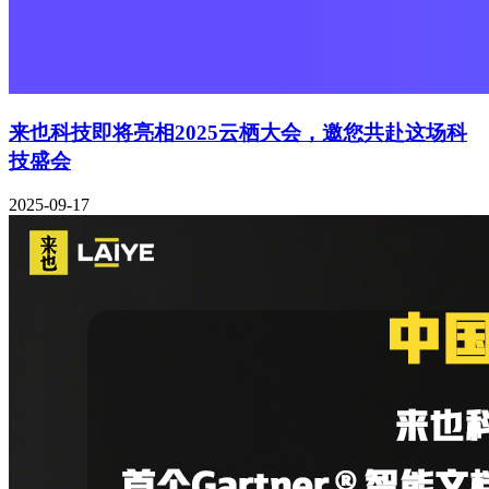
来也科技即将亮相2025云栖大会，邀您共赴这场科
技盛会
2025-09-17