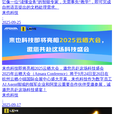
它像一位“读懂业务”的智能专家，无需事先“教学”，即可完成
自然语言提出的文档处理需求。
来也科技
·
2025-09-25
来也科技即将亮相2025云栖大会，邀您共赴这场科技盛会
2025年云栖大会（Apsara Conference）将于9月24日至26日在
杭州云栖小镇国际会展中心盛大开幕，来也科技作为数字员工
AI Agent领域的领军企业和阿里云重要合作伙伴受邀参展，诚
邀您共赴这场科技盛宴！
来也科技
·
2025-09-17