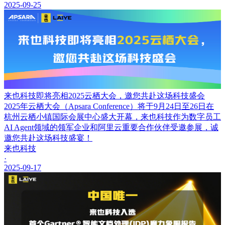
2025-09-25
来也科技即将亮相2025云栖大会，邀您共赴这场科技盛会
2025年云栖大会（Apsara Conference）将于9月24日至26日在
杭州云栖小镇国际会展中心盛大开幕，来也科技作为数字员工
AI Agent领域的领军企业和阿里云重要合作伙伴受邀参展，诚
邀您共赴这场科技盛宴！
来也科技
·
2025-09-17