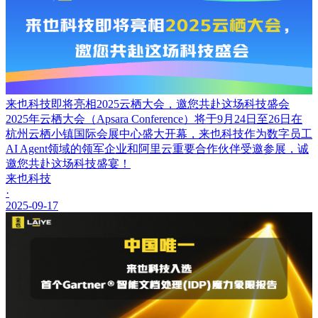
来也科技即将亮相2025云栖大会，邀您共赴这场科技盛会
2025年云栖大会（Apsara Conference）将于9月24日至26日在
杭州云栖小镇国际会展中心盛大开幕，来也科技作为数字员工
AI Agent领域的领军企业和阿里云重要合作伙伴受邀参展，诚
邀您共赴这场科技盛宴！
来也科技
·
2025-09-17