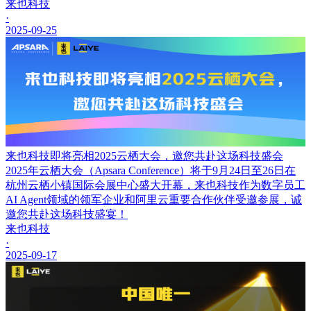
来也科技
·
2025-09-25
来也科技即将亮相2025云栖大会，邀您共赴这场科技盛会
2025年云栖大会（Apsara Conference）将于9月24日至26日在
杭州云栖小镇国际会展中心盛大开幕，来也科技作为数字员工
AI Agent领域的领军企业和阿里云重要合作伙伴受邀参展，诚
邀您共赴这场科技盛宴！
来也科技
·
2025-09-17