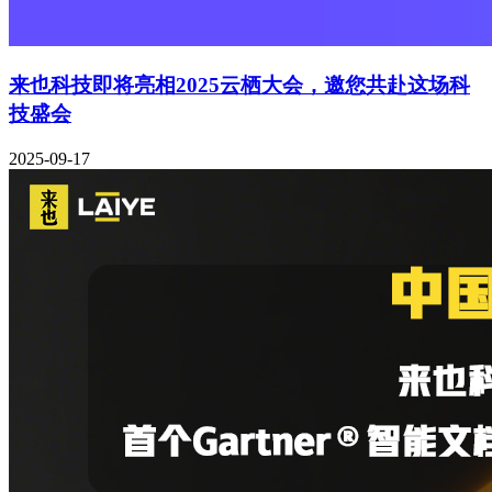
来也科技即将亮相2025云栖大会，邀您共赴这场科
技盛会
2025-09-17