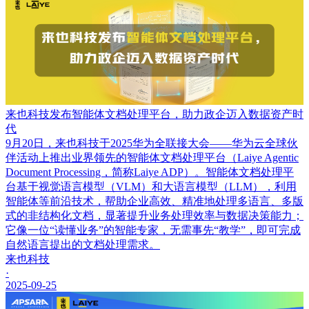
来也科技发布智能体文档处理平台，助力政企迈入数据资产时
代
9月20日，来也科技于2025华为全联接大会——华为云全球伙
伴活动上推出业界领先的智能体文档处理平台（Laiye Agentic
Document Processing，简称Laiye ADP）。智能体文档处理平
台基于视觉语言模型（VLM）和大语言模型（LLM），利用
智能体等前沿技术，帮助企业高效、精准地处理多语言、多版
式的非结构化文档，显著提升业务处理效率与数据决策能力；
它像一位“读懂业务”的智能专家，无需事先“教学”，即可完成
自然语言提出的文档处理需求。
来也科技
·
2025-09-25