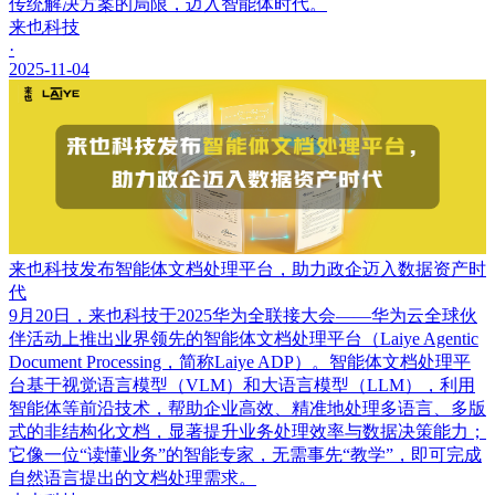
传统解决方案的局限，迈入智能体时代。
来也科技
·
2025-11-04
来也科技发布智能体文档处理平台，助力政企迈入数据资产时
代
9月20日，来也科技于2025华为全联接大会——华为云全球伙
伴活动上推出业界领先的智能体文档处理平台（Laiye Agentic
Document Processing，简称Laiye ADP）。智能体文档处理平
台基于视觉语言模型（VLM）和大语言模型（LLM），利用
智能体等前沿技术，帮助企业高效、精准地处理多语言、多版
式的非结构化文档，显著提升业务处理效率与数据决策能力；
它像一位“读懂业务”的智能专家，无需事先“教学”，即可完成
自然语言提出的文档处理需求。