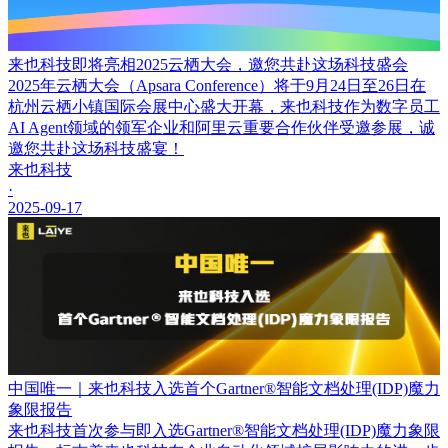
来也科技即将亮相2025云栖大会，邀您共赴这场科技盛会
2025年云栖大会（Apsara Conference）将于9月24日至26日在
杭州云栖小镇国际会展中心盛大开幕，来也科技作为数字员工
AI Agent领域的领军企业和阿里云重要合作伙伴受邀参展，诚
邀您共赴这场科技盛宴！
来也科技
·
2025-09-17
中国唯一｜来也科技入选首个Gartner®智能文档处理(IDP)魔力
象限报告
来也科技首次参与即入选Gartner®智能文档处理(IDP)魔力象限