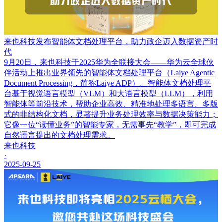
来也科技发布智能体文档处理平台，助力政企迈入数据资产时
代
9月20日，来也科技于2025华为全联接大会——华为云全球伙
伴活动上推出业界领先的智能体文档处理平台（Laiye Agentic
Document Processing，简称Laiye ADP）。智能体文档处理平
台基于视觉语言模型（VLM）和大语言模型（LLM），利用
智能体等前沿技术，帮助企业高效、精准地处理多语言、多版
式的非结构化文档，显著提升业务处理效率与数据决策能力；
它像一位“读懂业务”的智能专家，无需事先“教学”，即可完成
自然语言提出的文档处理需求。
来也科技
·
2025-09-25