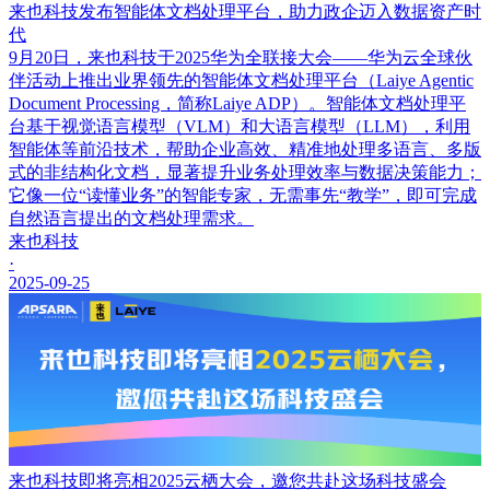
来也科技发布智能体文档处理平台，助力政企迈入数据资产时
代
9月20日，来也科技于2025华为全联接大会——华为云全球伙
伴活动上推出业界领先的智能体文档处理平台（Laiye Agentic
Document Processing，简称Laiye ADP）。智能体文档处理平
台基于视觉语言模型（VLM）和大语言模型（LLM），利用
智能体等前沿技术，帮助企业高效、精准地处理多语言、多版
式的非结构化文档，显著提升业务处理效率与数据决策能力；
它像一位“读懂业务”的智能专家，无需事先“教学”，即可完成
自然语言提出的文档处理需求。
来也科技
·
2025-09-25
来也科技即将亮相2025云栖大会，邀您共赴这场科技盛会