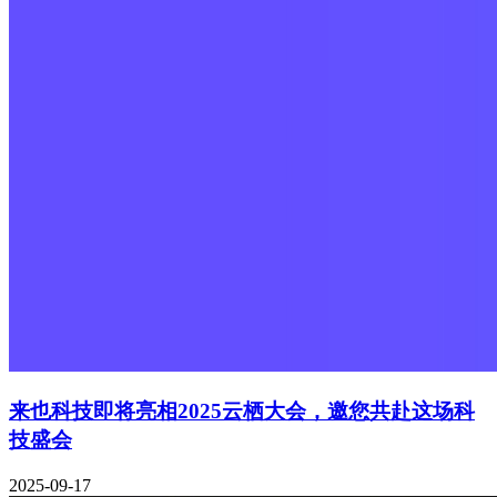
来也科技即将亮相2025云栖大会，邀您共赴这场科
技盛会
2025-09-17