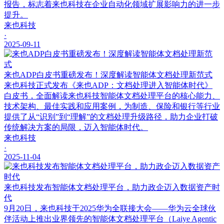
报告，标志着来也科技在企业自动化领域扩展影响力的进一步
提升。
来也科技
·
2025-09-11
来也ADP白皮书重磅发布！深度解读智能体文档处理新范式
来也科技正式发布《来也ADP：文档处理进入智能体时代》
白皮书，全面解读来也科技智能体文档处理平台的核心能力、
技术架构、最佳实践和应用案例，为制造、保险和银行等行业
提供了从“识别”到“理解”的文档处理升级路径，助力企业打破
传统解决方案的局限，迈入智能体时代。
来也科技
·
2025-11-04
来也科技发布智能体文档处理平台，助力政企迈入数据资产时
代
9月20日，来也科技于2025华为全联接大会——华为云全球伙
伴活动上推出业界领先的智能体文档处理平台（Laiye Agentic