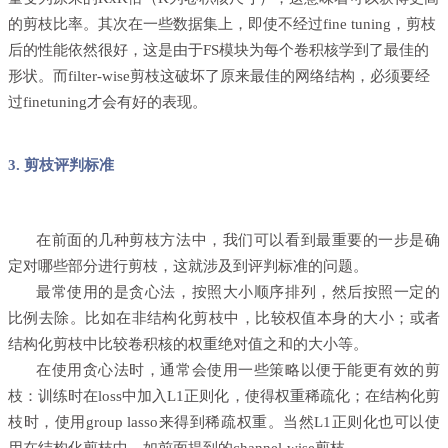
的剪枝比率。其次在一些数据集上，即使不经过
fine tuning
，剪枝
后的性能依然很好，这是由于
FS
模块为每个卷积核学到了最佳的
形状。而
filter-wise
剪枝这破坏了原来最佳的网络结构，必须要经
过fine
tuning才会有好的表现。
3. 剪枝评判标准
在前面的几种剪枝方法中，我们可以看到最重要的一步是确
定对哪些部分进行剪枝，这就涉及到评判标准的问题。
最常使用的是贪心法，按照大小顺序排列，然后按照一定的
比例去除。比如在非结构化剪枝中，比较权值本身的大小；或者
结构化剪枝中比较卷积核的权重绝对值之和的大小等。
在使用贪心法时，通常会使用一些策略以便于能更有效的剪
枝：训练时在loss中加入
L1
正则化，使得权重稀疏化；在结构化剪
枝时，使用group
lasso
来得到稀疏权重。当然
L1
正则化也可以使