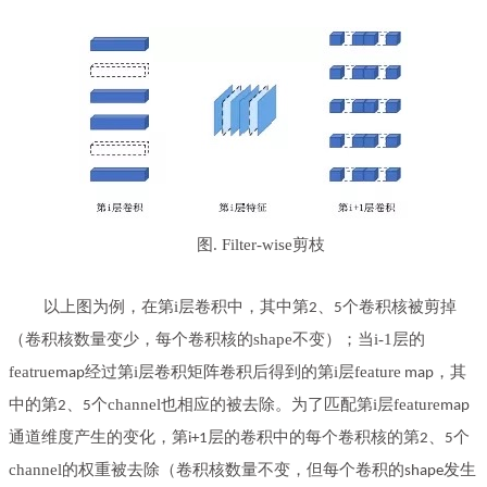
图. Filter-wise剪枝
以上图为例，在第i层卷积中，其中第
、
个卷积核被剪掉
2
5
（卷积核数量变少，每个卷积核的shape不变）；当i-1层的
featrue
第i层卷积矩阵卷积后得到的第i层feature
，其
map经过
map
中的第
、
个channel也相应的被去除。为了匹配第i层feature
2
5
map
层的卷积中的每个卷积核的第
、
个
通道维度产生的变化，第i+1
2
5
channel的权重被去除（卷积核数量不变，但每个卷积的
发生
shape