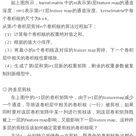
如上图所示，
中的
kernel matrix
ni表示第i层feature map的通道
表示第i+1层feature
的通道深度。kernel
深度；ni+1
map
matrix中每
。
个卷积核的尺寸为k x k
从第i个卷积层剪掉
个卷积核的算法过程如下：
n
（
）计算每个卷积核
的
权重绝对值
之和
。
1
（2）根据
的值大小排序。
（3）将
最小的n个卷积核及对应的feature map剪掉。下一个卷积
层中相关的卷积核也要移除。
（4）生成了第
层和第
层新的权重矩阵，剩余的权重参数被复
i
i+1
制到新模型中。
◎ 跨多层剪枝
在上图中的i+
层的卷积矩阵中，由于i
层的feature
1
+1
map减少
一个通道，导致该卷积层中相关的卷积核（一行）被剪枝；如果
同时要对该层卷积矩阵中某一列进行剪枝该，则这层卷积矩阵既
影响，又能影响下一层feature
。这种跨
被上一层的feature map
map
多层的剪枝应该如何确定需要剪枝的卷积核呢？
方法
：分别独立的做每一次剪枝，既黄色的卷积核每次都会