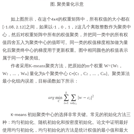
图
聚类量化示意
.
如上图所示，在这个
的权重矩阵中，所有权值的大小都在
4x4
之间，如果以
，
，
，
这几个离散整数作为聚类中
[-1.08, 2.12]
-1
0
1
2
心，然后对权重矩阵中所有的权值聚类，并把同一类中的所有权
值四舍五入为聚类中心的值即可。同一类的权值梯度相加做为量
化后聚类终中心的梯度用于更新权重。图中相同颜色的权值表示
属于同一个聚类组。
作者采用K-means聚类方法，把原始的m个权重 W={W
，
1
W
，
，W
量化为k个聚类中心
，C
，
，C
...
}
C={C
...
}。聚类算法
2
m
2
m
1
最小化组内误差，目标函数如下所示：
初始聚类中心的选择非常关键。常见的初始化方法三
K-means
种：均匀初始化、随机初始化和按密度初始化。论文中证明最好
使用均匀初始化，均匀初始化的方法是统计权值的最小值和最大