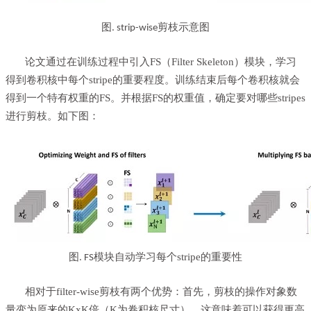
图
. strip-wise剪枝示意图
论文通过在训练过程中引入
FS
（
Filter Skeleton
）模块，学习
得到卷积核中每个stripe的重要程度。训练结束后每个卷积核就会
得到一个特有权重的
FS
。并根据
FS
的权重值，确定要对哪些strip
es
进行剪枝。如下图：
图
模块自动学习每个stripe的重要性
. FS
相对于
filter-wise
剪枝有两个优势：首先，剪枝的操作对象数
量变为原来的
KxK
倍（
K
为卷积核尺寸），这意味着可以获得更高