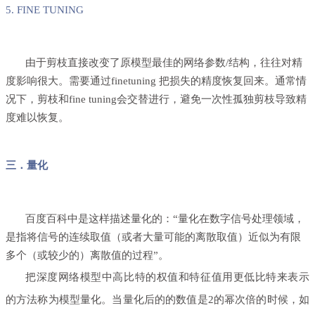
5. FINE TUNING
由于剪枝直接改变了原模型最佳的网络参数
/
结构，往往对精
度影响很大。需要通过fine
tuning
把损失的精度恢复回来。通常情
况下，剪枝和
fine tuning会交替进行，避免一次性孤独剪枝导致精
度难以恢复。
三．量化
百度百科中是这样描述量化的：“量化在数字信号处理领域，
是指将
信号
的连续取值（或者大量可能的离散取值）近似为有限
多个（或较少的）离散值的过程
”。
把深度网络模型中高比特的权值和特征值用更低比特来表示
的方法称为模型量化。当量化后的的数值是
2
的幂次倍的时候，如