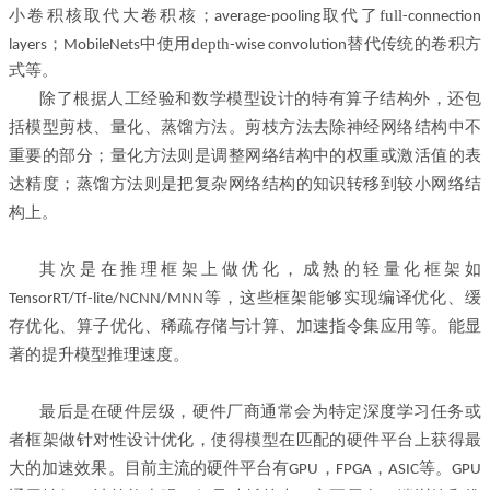
小卷积核取代大卷积核；
取代了full
average-pooling
-connection
；
中使用depth
layers
MobileNets
-wise convolution替代传统的卷积方
式等。
除了根据人工经验和数学模型设计的特有算子结构外，还包
括模型剪枝、量化、蒸馏方法。剪枝方法去除神经网络结构中不
重要的部分；量化方法则是调整网络结构中的权重或激活值的表
达精度；蒸馏方法则是把复杂网络结构的知识转移到较小网络结
构上。
其次是在推理框架上做优化，成熟的轻量化框架如
等，这些框架能够实现编译优化、缓
TensorRT/Tf-lite/NCNN/MNN
存优化、算子优化、稀疏存储与计算、加速指令集应用等。能显
著的提升模型推理速度。
最后是在硬件层级，硬件厂商通常会为特定深度学习任务或
者框架做针对性设计优化，使得模型在匹配的硬件平台上获得最
大的加速效果。目前主流的硬件平台有
，
，
等。
GPU
FPGA
ASIC
GPU