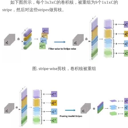
如下图所示，每个
3x3xC
的卷积核，被重组为
9
个
1x1xC
的
stripe
，然后对这些
stripes做剪枝。
图
剪枝，卷积核被重组
. stripe-wise