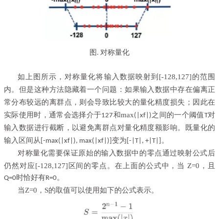
图
对称量化
.
如上图所示，对称量化将输入数据映射到[-128,127]的范围
内。但是这种方法隐藏着一个问题：如果输入数据中存在偏离正
常分布较远的离群点，则会导致比较大的量化精度损失；因此在
实际使用时，通常会选择介于
和max
之间的一个阈值
对
127
(|xf|)
T
输入数据进行截断，以避免离群点对量化精度额影响。既量化的
输入区间从
变为
。
[-max(|xf|), max(|xf|)]
[-|T|, +|T|]
对称量化需要保证原始的输入数据中的零点通过映射公式后
仍然对应[-128,127]区间的零点。在上面的公式中，当 Z=0，且
Q=0时恰好有R=0。
当Z=0，S的取值可以使用如下的公式表示。