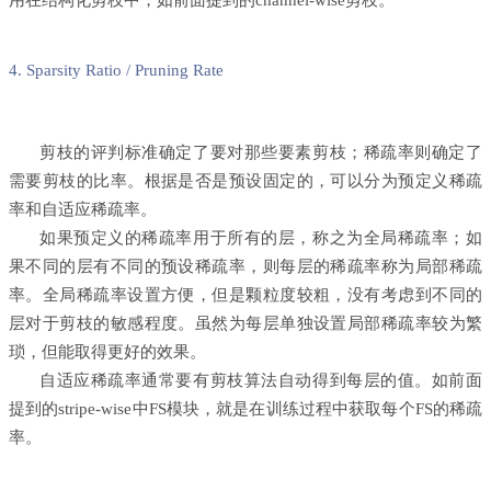
用在结构化剪枝中，如前面提到的channel
-wise
剪枝。
4. Sparsity Ratio / Pruning Rate
剪枝的评判标准确定了要对那些要素剪枝；稀疏率则确定了
需要剪枝的比率。根据是否是预设固定的，可以分为预定义稀疏
率和自适应稀疏率。
如果预定义的稀疏率用于所有的层，称之为全局稀疏率；如
果不同的层有不同的预设稀疏率，则每层的稀疏率称为局部稀疏
率。全局稀疏率设置方便，但是颗粒度较粗，没有考虑到不同的
层对于剪枝的敏感程度。虽然为每层单独设置局部稀疏率较为繁
琐，但能取得更好的效果。
自适应稀疏率通常要有剪枝算法自动得到每层的值。如前面
提到的stripe
-wise
中
FS
模块，就是在训练过程中获取每个
FS
的稀疏
率。