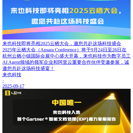
来也科技即将亮相2025云栖大会，邀您共赴这场科技盛会
2025年云栖大会（Apsara Conference）将于9月24日至26日在
杭州云栖小镇国际会展中心盛大开幕，来也科技作为数字员工
AI Agent领域的领军企业和阿里云重要合作伙伴受邀参展，诚
邀您共赴这场科技盛宴！
来也科技
·
2025-09-17