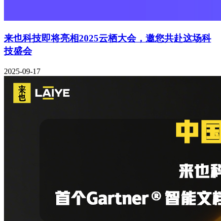
来也科技即将亮相2025云栖大会，邀您共赴这场科
技盛会
2025-09-17