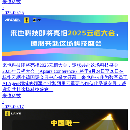
来也科技
·
2025-09-25
来也科技即将亮相2025云栖大会，邀您共赴这场科技盛会
2025年云栖大会（Apsara Conference）将于9月24日至26日在
杭州云栖小镇国际会展中心盛大开幕，来也科技作为数字员工
AI Agent领域的领军企业和阿里云重要合作伙伴受邀参展，诚
邀您共赴这场科技盛宴！
来也科技
·
2025-09-17