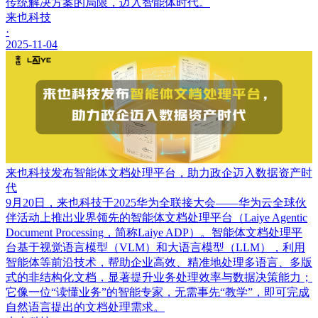
传统解决方案的局限，迈入智能体时代。
来也科技
·
2025-11-04
来也科技发布智能体文档处理平台，助力政企迈入数据资产时
代
9月20日，来也科技于2025华为全联接大会——华为云全球伙
伴活动上推出业界领先的智能体文档处理平台（Laiye Agentic
Document Processing，简称Laiye ADP）。智能体文档处理平
台基于视觉语言模型（VLM）和大语言模型（LLM），利用
智能体等前沿技术，帮助企业高效、精准地处理多语言、多版
式的非结构化文档，显著提升业务处理效率与数据决策能力；
它像一位“读懂业务”的智能专家，无需事先“教学”，即可完成
自然语言提出的文档处理需求。