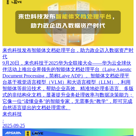
来也科技发布智能体文档处理平台，助力政企迈入数据资产时
代
9月20日，来也科技于2025华为全联接大会——华为云全球伙
伴活动上推出业界领先的智能体文档处理平台（Laiye Agentic
Document Processing，简称Laiye ADP）。智能体文档处理平
台基于视觉语言模型（VLM）和大语言模型（LLM），利用
智能体等前沿技术，帮助企业高效、精准地处理多语言、多版
式的非结构化文档，显著提升业务处理效率与数据决策能力；
它像一位“读懂业务”的智能专家，无需事先“教学”，即可完成
自然语言提出的文档处理需求。
来也科技
·
2025-09-25