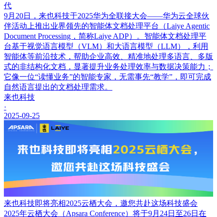
代
9月20日，来也科技于2025华为全联接大会——华为云全球伙
伴活动上推出业界领先的智能体文档处理平台（Laiye Agentic
Document Processing，简称Laiye ADP）。智能体文档处理平
台基于视觉语言模型（VLM）和大语言模型（LLM），利用
智能体等前沿技术，帮助企业高效、精准地处理多语言、多版
式的非结构化文档，显著提升业务处理效率与数据决策能力；
它像一位“读懂业务”的智能专家，无需事先“教学”，即可完成
自然语言提出的文档处理需求。
来也科技
·
2025-09-25
来也科技即将亮相2025云栖大会，邀您共赴这场科技盛会
2025年云栖大会（Apsara Conference）将于9月24日至26日在