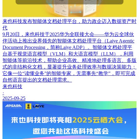
来也科技发布智能体文档处理平台，助力政企迈入数据资产时
代
9月20日，来也科技于2025华为全联接大会——华为云全球伙
伴活动上推出业界领先的智能体文档处理平台（Laiye Agentic
Document Processing，简称Laiye ADP）。智能体文档处理平
台基于视觉语言模型（VLM）和大语言模型（LLM），利用
智能体等前沿技术，帮助企业高效、精准地处理多语言、多版
式的非结构化文档，显著提升业务处理效率与数据决策能力；
它像一位“读懂业务”的智能专家，无需事先“教学”，即可完成
自然语言提出的文档处理需求。
来也科技
·
2025-09-25