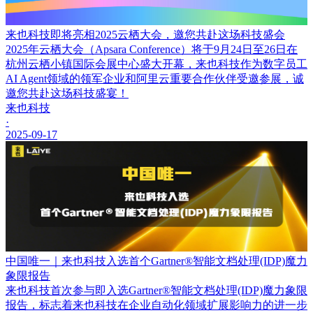
来也科技即将亮相2025云栖大会，邀您共赴这场科技盛会
2025年云栖大会（Apsara Conference）将于9月24日至26日在
杭州云栖小镇国际会展中心盛大开幕，来也科技作为数字员工
AI Agent领域的领军企业和阿里云重要合作伙伴受邀参展，诚
邀您共赴这场科技盛宴！
来也科技
·
2025-09-17
中国唯一｜来也科技入选首个Gartner®智能文档处理(IDP)魔力
象限报告
来也科技首次参与即入选Gartner®智能文档处理(IDP)魔力象限
报告，标志着来也科技在企业自动化领域扩展影响力的进一步