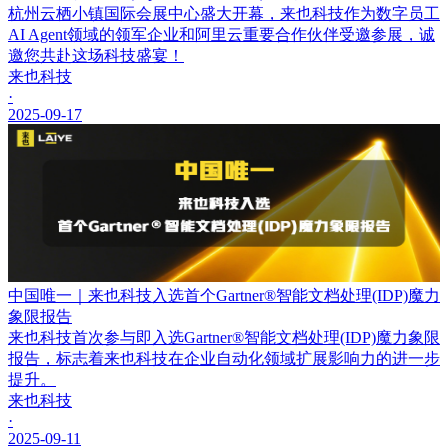
杭州云栖小镇国际会展中心盛大开幕，来也科技作为数字员工
AI Agent领域的领军企业和阿里云重要合作伙伴受邀参展，诚
邀您共赴这场科技盛宴！
来也科技
·
2025-09-17
中国唯一｜来也科技入选首个Gartner®智能文档处理(IDP)魔力
象限报告
来也科技首次参与即入选Gartner®智能文档处理(IDP)魔力象限
报告，标志着来也科技在企业自动化领域扩展影响力的进一步
提升。
来也科技
·
2025-09-11