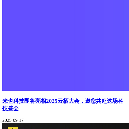
来也科技即将亮相2025云栖大会，邀您共赴这场科
技盛会
2025-09-17