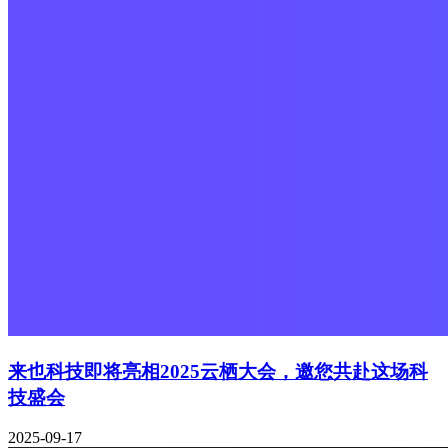
来也科技即将亮相2025云栖大会，邀您共赴这场科
技盛会
2025-09-17