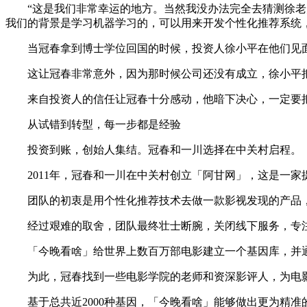
“这是我们非常幸运的地方。当然我没办法完全去猜测徐老师当
我们的背景是学习机器学习的，可以用来开发个性化推荐系统
当冠春拿到博士学位回国的时候，投资人徐小平在他们见面的
这让冠春非常意外，因为那时候公司还没有成立，徐小平把钱
来自投资人的信任让冠春十分感动，他暗下决心，一定要
从试错到转型，每一步都是经验
投资到账，创始人集结。冠春和一川选择在中关村启程。
2011年，冠春和一川在中关村创立「阿甘网」，这是一家
团队的初衷是用个性化推荐技术去做一款影视发现的产品，
经过艰难的取舍，团队最终壮士断腕，关闭线下服务，专注
「今晚看啥」给世界上数百万部电影建立一个基因库，并通
为此，冠春找到一些电影学院的老师和资深影评人，为电影
基于总共近2000种基因，「今晚看啥」能够做出更为精准