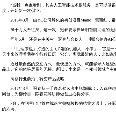
“当我一点点看到，其实人工智能技术跟服务，是可以做很好
度，开始新一次创业。”
2015年3月，由YC公司孵化的初创项目Magic一窜而红
虽千万人吾往矣。这一次，冠春要亲自证明智能助理的无
同年6月，还是在中关村，冠春与合伙人一川联合创办AI公
“「助理来也」打造的面向C端的机器人「小来」，它是一个
天小来管理着我整个行程日历，它会让离我最近的人，比如说
通过最自然的交互方式，最便捷的方式，就能够录入这些信
品上让它的体验尽量的无损。所以，小来是一个秘书领域当中
洞察行业前沿，转变产品战略
2017年3月，冠春从一千多名候选者中脱颖而出，入选联想
同台，为柳传志、陈春花等讲师做创业心得分享。
8月，在阿里巴巴首席战略官曾鸣教授的结业大课上，汪冠春又
的方向。