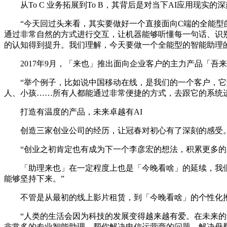
从To C 业务拓展到To B，其背后是对当下AI应用现实
“今天回过头来看，其实要做好一个直接面向C端的全能型的
通过非常自然的方式进行交互，让机器能够听懂每一句话、识别
的认知得到提升。我们理解，今天要做一个全能型的智能助理
2017年9月，「来也」推出面向企业客户的主力产品「吾
“举个例子，比如说中国移动在线，是我们的一个客户，它希
人、小孩……所有人都能通过非常便捷的方式，去跟它的系统
打造有温度的产品，未来卓越有AI
创造三家创业公司的经历，让冠春对初心有了深刻的感受
“创业之初肯定也有成为下一个李彦宏的想法，积累更多的
「助理来也」在一定程度上也是「今晚看啥」的延续，我们
能够坚持下来。”
不管是从最初的线上影片租赁，到「今晚看啥」的个性化推荐
“人类的生活会因为科技的发展变得越来越有爱。在未来的话
非常多的专业智能助理，帮你解决电信运营商的问题，解决母