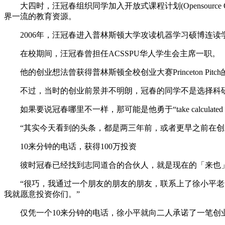
大四时，汪冠春组织同学加入开放式课程计划(Opensource Open
界一流的教育资源。
2006年，汪冠春进入普林斯顿大学攻读机器学习硕博连读
在校期间，汪冠春曾担任ACSSPU华人学生会主席一职。
他的创业想法曾获得普林斯顿全校创业大赛Princeton 
不过，当时的创业前景并不明朗，冠春的同学不是选择科研深
如果要说冠春哪里不一样，那可能是他勇于“take calculated 
“其实今天看到的头条，都是两三年前，或者更早之前在创业
10来分钟的电话，获得100万投资
彼时冠春已经找到志同道合的合伙人，就是现在的「来也」
“很巧，我通过一个朋友的朋友的朋友，联系上了徐小平老师
我就愿意投资你们。”
仅凭一个10来分钟的电话，徐小平就向二人承诺了一笔创业