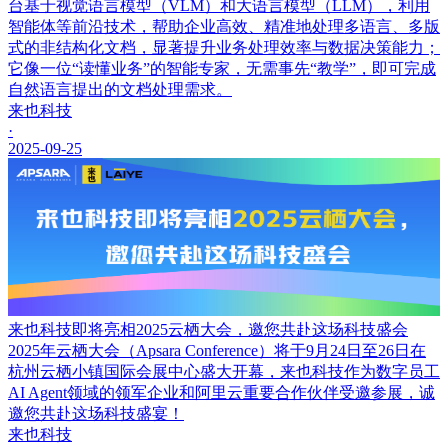
台基于视觉语言模型（VLM）和大语言模型（LLM），利用
智能体等前沿技术，帮助企业高效、精准地处理多语言、多版
式的非结构化文档，显著提升业务处理效率与数据决策能力；
它像一位“读懂业务”的智能专家，无需事先“教学”，即可完成
自然语言提出的文档处理需求。
来也科技
·
2025-09-25
来也科技即将亮相2025云栖大会，邀您共赴这场科技盛会
2025年云栖大会（Apsara Conference）将于9月24日至26日在
杭州云栖小镇国际会展中心盛大开幕，来也科技作为数字员工
AI Agent领域的领军企业和阿里云重要合作伙伴受邀参展，诚
邀您共赴这场科技盛宴！
来也科技