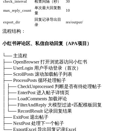
check_interval
检查间隔（秒）
30
单次最大回复数
max_reply_count
10
量
回复记录导出目
export_dir
res/output/
录
流程结构：
小红书评论区、私信自动回复（APA项目）
└── 主流程
├── OpenBrowser 打开浏览器访问小红书
├── UserLogin 用户手动登录（首次）
├── ScrollPosts 滚动加载帖子列表
├── ProcessPosts 循环处理帖子
│ ├── CheckUnprocessed 判断是否有待处理帖子
│ ├── EnterPost 进入帖子详情页
│ ├── LoadComments 加载评论
│ ├── FilterAndReply 大模型过滤+匹配模板回复
│ └── RecordResult 记录回复结果
├── ExitPost 退出帖子
├── NextPost 处理下一个帖子
└── ExportExcel 导出回复记录Excel