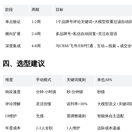
阶段
周期
目标
单点验证
1-2周
1个品牌号评论关键词+大模型双重过滤自动
横向扩展
2-4周
多品牌号+私信自动回复+关注欢迎语
深度集成
4-8周
与CRM/飞书/ERP打通，互动→线索→成交
四、选型建议
维度
手动模式
关键词规则
来也APA
响应速度
分钟-小时级
秒-分钟级
秒级
评论理解
灵活但慢
误判率>30%
大模型语义+关键词
UI维护
无感
需调整规则
智能体自主适配
年度成本
2-3人全职
1人维护
边际成本递减