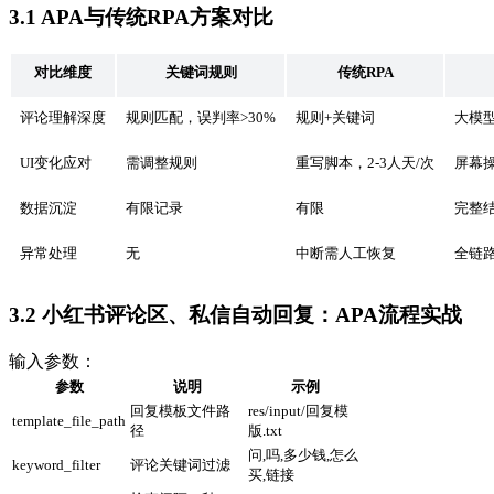
3.1 APA与传统RPA方案对比
对比维度
关键词规则
传统RPA
评论理解深度
规则匹配，误判率>30%
规则+关键词
大模
UI变化应对
需调整规则
重写脚本，2-3人天/次
屏幕
数据沉淀
有限记录
有限
完整结
异常处理
无
中断需人工恢复
全链
3.2 小红书评论区、私信自动回复：APA流程实战
输入参数：
参数
说明
示例
回复模板文件路
res/input/回复模
template_file_path
径
版.txt
问,吗,多少钱,怎么
keyword_filter
评论关键词过滤
买,链接