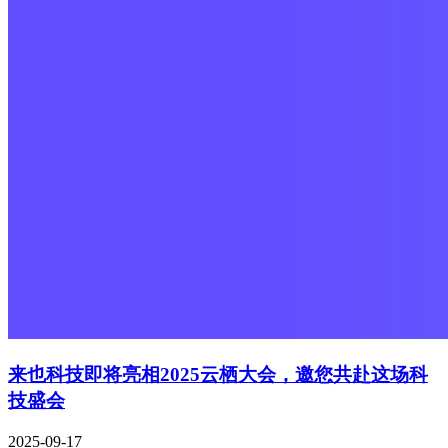
来也科技即将亮相2025云栖大会，邀您共赴这场科
技盛会
2025-09-17