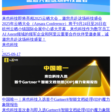
来也科技即将亮相2025云栖大会，邀您共赴这场科技盛会
2025年云栖大会（Apsara Conference）将于9月24日至26日在
杭州云栖小镇国际会展中心盛大开幕，来也科技作为数字员工
AI Agent领域的领军企业和阿里云重要合作伙伴受邀参展，诚
邀您共赴这场科技盛宴！
来也科技
·
2025-09-17
中国唯一｜来也科技入选首个Gartner®智能文档处理(IDP)魔力
象限报告
来也科技首次参与即入选Gartner®智能文档处理(IDP)魔力象限