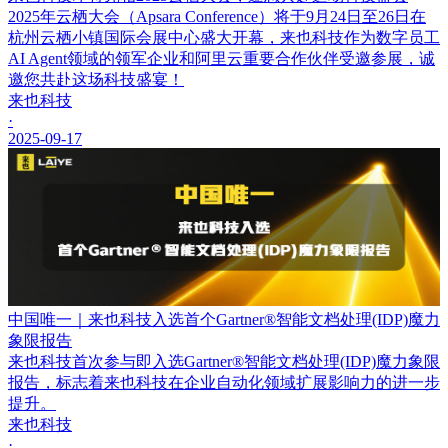
2025年云栖大会（Apsara Conference）将于9月24日至26日在
杭州云栖小镇国际会展中心盛大开幕，来也科技作为数字员工
AI Agent领域的领军企业和阿里云重要合作伙伴受邀参展，诚
邀您共赴这场科技盛宴！
来也科技
·
2025-09-17
中国唯一｜来也科技入选首个Gartner®智能文档处理(IDP)魔力
象限报告
来也科技首次参与即入选Gartner®智能文档处理(IDP)魔力象限
报告，标志着来也科技在企业自动化领域扩展影响力的进一步
提升。
来也科技
·