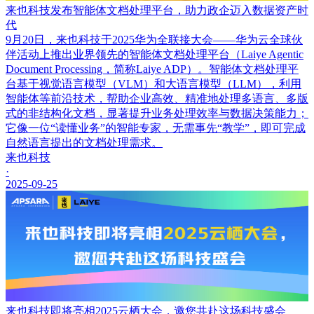
来也科技发布智能体文档处理平台，助力政企迈入数据资产时
代
9月20日，来也科技于2025华为全联接大会——华为云全球伙
伴活动上推出业界领先的智能体文档处理平台（Laiye Agentic
Document Processing，简称Laiye ADP）。智能体文档处理平
台基于视觉语言模型（VLM）和大语言模型（LLM），利用
智能体等前沿技术，帮助企业高效、精准地处理多语言、多版
式的非结构化文档，显著提升业务处理效率与数据决策能力；
它像一位“读懂业务”的智能专家，无需事先“教学”，即可完成
自然语言提出的文档处理需求。
来也科技
·
2025-09-25
来也科技即将亮相2025云栖大会，邀您共赴这场科技盛会