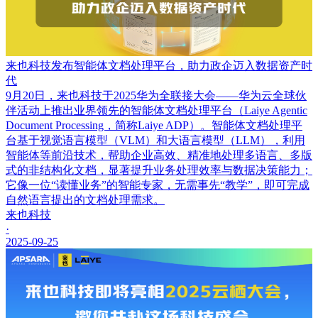
来也科技发布智能体文档处理平台，助力政企迈入数据资产时
代
9月20日，来也科技于2025华为全联接大会——华为云全球伙
伴活动上推出业界领先的智能体文档处理平台（Laiye Agentic
Document Processing，简称Laiye ADP）。智能体文档处理平
台基于视觉语言模型（VLM）和大语言模型（LLM），利用
智能体等前沿技术，帮助企业高效、精准地处理多语言、多版
式的非结构化文档，显著提升业务处理效率与数据决策能力；
它像一位“读懂业务”的智能专家，无需事先“教学”，即可完成
自然语言提出的文档处理需求。
来也科技
·
2025-09-25