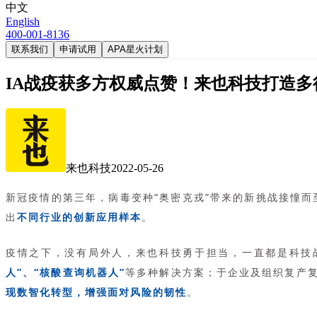
中文
English
400-001-8136
联系我们
申请试用
APA星火计划
IA战疫获多方权威点赞！来也科技打造
来也科技
2022-05-26
新冠疫情的第三年，病毒变种“奥密克戎”带来的新挑战接憧而
出
不同行业的创新应用样本
。
疫情之下，没有局外人，来也科技勇于担当，一直都是科技
人”、“核酸查询机器人”
等多种解决方案；于企业及组织复产
现数智化转型，增强面对风险的韧性
。