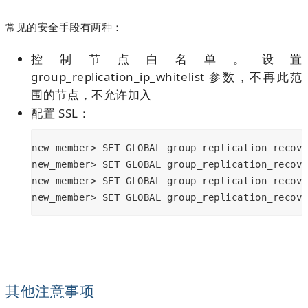
常见的安全手段有两种：
控制节点白名单。设置
group_replication_ip_whitelist 参数，不再此范
围的节点，不允许加入
配置 SSL：
new_member> SET GLOBAL group_replication_recove
new_member> SET GLOBAL group_replication_recove
new_member> SET GLOBAL group_replication_recove
new_member> SET GLOBAL group_replication_recove
其他注意事项