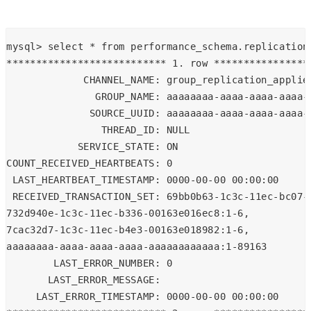
mysql> select * from performance_schema.replication
*************************** 1. row ****************
             CHANNEL_NAME: group_replication_applie
               GROUP_NAME: aaaaaaaa-aaaa-aaaa-aaaa-
              SOURCE_UUID: aaaaaaaa-aaaa-aaaa-aaaa-
                THREAD_ID: NULL
            SERVICE_STATE: ON
COUNT_RECEIVED_HEARTBEATS: 0
 LAST_HEARTBEAT_TIMESTAMP: 0000-00-00 00:00:00
 RECEIVED_TRANSACTION_SET: 69bb0b63-1c3c-11ec-bc07-
732d940e-1c3c-11ec-b336-00163e016ec8:1-6,
7cac32d7-1c3c-11ec-b4e3-00163e018982:1-6,
aaaaaaaa-aaaa-aaaa-aaaa-aaaaaaaaaaaa:1-89163
        LAST_ERROR_NUMBER: 0
       LAST_ERROR_MESSAGE:
     LAST_ERROR_TIMESTAMP: 0000-00-00 00:00:00