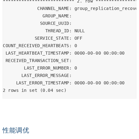
*************************** 2. row ****************
             CHANNEL_NAME: group_replication_recove
               GROUP_NAME:
              SOURCE_UUID:
                THREAD_ID: NULL
            SERVICE_STATE: OFF
COUNT_RECEIVED_HEARTBEATS: 0
 LAST_HEARTBEAT_TIMESTAMP: 0000-00-00 00:00:00
 RECEIVED_TRANSACTION_SET:
        LAST_ERROR_NUMBER: 0
       LAST_ERROR_MESSAGE:
     LAST_ERROR_TIMESTAMP: 0000-00-00 00:00:00
2 rows in set (0.04 sec)
性能调优