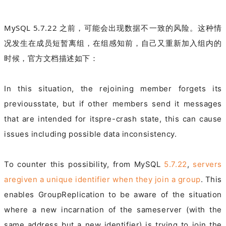
MySQL 5.7.22 之前，可能会出现数据不一致的风险。
这种情
况发生在成员短暂离组，在组感知前，自己又重新加入组内的
时候，官方文档描述如下：
In this situation, the rejoining member forgets its
previousstate, but if other members send it messages
that are intended for itspre-crash state, this can cause
issues including possible data inconsistency.
To counter this possibility, from MySQL
5.7.22
,
servers
aregiven a unique identifier when they join a group
. This
enables GroupReplication to be aware of the situation
where a new incarnation of the sameserver (with the
same address but a new identifier) is trying to join the