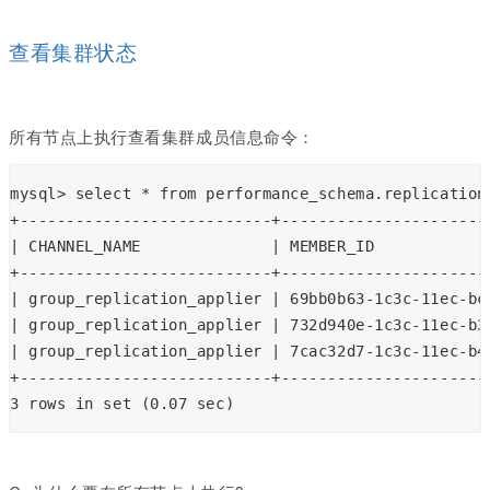
查看集群状态
所有节点上执行查看集群成员信息命令：
mysql> select * from performance_schema.replication
+---------------------------+----------------------
| CHANNEL_NAME              | MEMBER_ID            
+---------------------------+----------------------
| group_replication_applier | 69bb0b63-1c3c-11ec-bc
| group_replication_applier | 732d940e-1c3c-11ec-b3
| group_replication_applier | 7cac32d7-1c3c-11ec-b4
+---------------------------+----------------------
3 rows in set (0.07 sec)