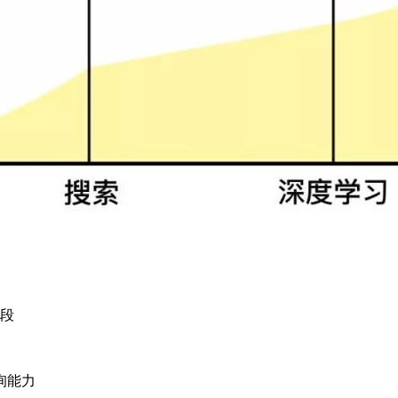
段
询能力