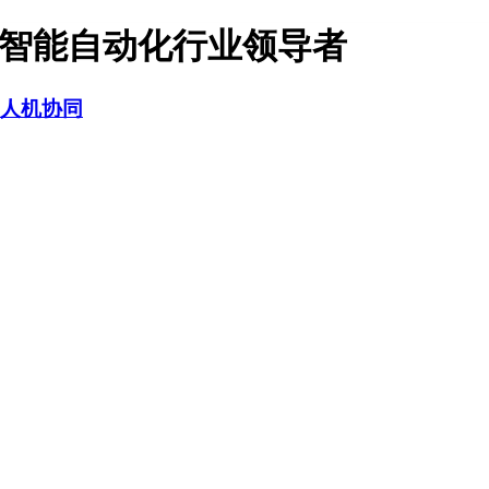
-智能自动化行业领导者