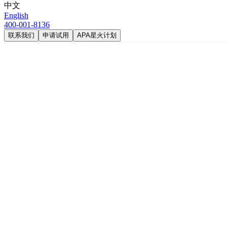
中文
English
400-001-8136
联系我们
申请试用
APA星火计划
中国唯一｜来也科技入选首个
Gartner®智能文档处理IDP魔力象限