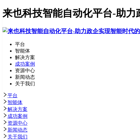
来也科技智能自动化平台-助力
平台
智能体
解决方案
成功案例
资源中心
新闻动态
关于我们
平台
智能体
解决方案
成功案例
资源中心
新闻动态
关于我们