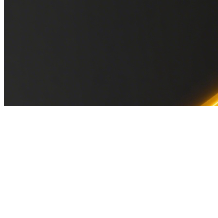
WAIC 2025
来也科技邀您共聚全球人工智能盛会