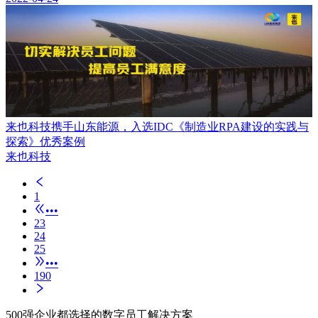
来也科技携手山东能源，入选IDC《制造业RPA建设的实践与
探索》优秀案例
来也科技
1
•••
23
24
25
•••
190
500强企业都选择的数字员工解决方案